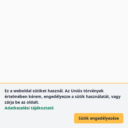
Ez a weboldal sütiket használ. Az Uniós törvények
értelmében kérem, engedélyezze a sütik használatát, vagy
zárja be az oldalt.
Adatkezelési tájékoztató
Sütik engedélyezése
DEENK
Debreceni Egyetem
© 2012 Debreceni Egyetem