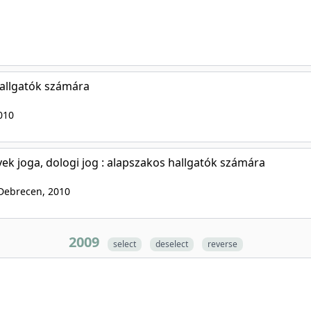
 hallgatók számára
010
lyek joga, dologi jog : alapszakos hallgatók számára
, Debrecen
, 2010
2009
select
deselect
reverse