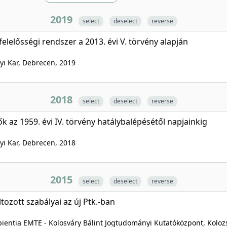
2019
select
deselect
reverse
rfelelősségi rendszer a 2013. évi V. törvény alapján
yi Kar, Debrecen
, 2019
2018
select
deselect
reverse
k az 1959. évi IV. törvény hatálybalépésétől napjainkig
yi Kar, Debrecen
, 2018
2015
select
deselect
reverse
ozott szabályai az új Ptk.-ban
pientia EMTE - Kolosváry Bálint Jogtudományi Kutatóközpont, Koloz