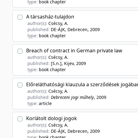
type:
book chapter
A társasház-tulajdon
author(s):
Csécsy, A.
published:
DE-ÁJK, Debrecen
, 2009
type:
book chapter
Breach of contract in German private law
author(s):
Csécsy, A.
published:
[S.n.], Kijev
, 2009
type:
book chapter
Előreláthatósági klauzula a szerződések jogába
author(s):
Csécsy, A.
published:
Debreceni jogi műhely
, 2009
type:
article
Korlátolt dologi jogok
author(s):
Csécsy, A.
published:
DE-ÁJK, Debrecen
, 2009
type:
book chapter