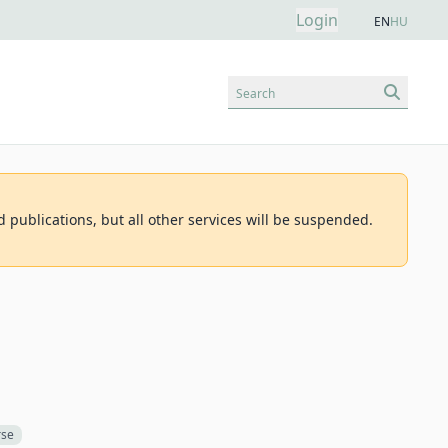
Login
EN
HU
Search
d publications, but all other services will be suspended.
rse