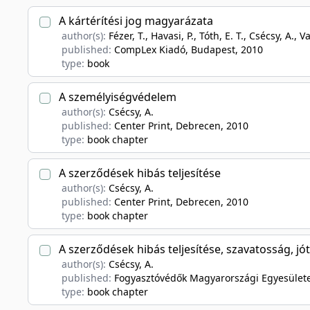
A kártérítési jog magyarázata
author(s):
Fézer, T., Havasi, P., Tóth, E. T., Csécsy, A., V
published:
CompLex Kiadó, Budapest
, 2010
type:
book
A személyiségvédelem
author(s):
Csécsy, A.
published:
Center Print, Debrecen
, 2010
type:
book chapter
A szerződések hibás teljesítése
author(s):
Csécsy, A.
published:
Center Print, Debrecen
, 2010
type:
book chapter
A szerződések hibás teljesítése, szavatosság, jó
author(s):
Csécsy, A.
published:
Fogyasztóvédők Magyarországi Egyesület
type:
book chapter