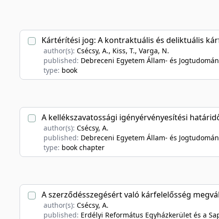
Kártérítési jog: A kontraktuális és deliktuális ká
author(s):
Csécsy, A., Kiss, T., Varga, N.
published:
Debreceni Egyetem Állam- és Jogtudomán
type:
book
A kellékszavatossági igényérvényesítési határidő
author(s):
Csécsy, A.
published:
Debreceni Egyetem Állam- és Jogtudomán
type:
book chapter
A szerződésszegésért való kárfelelősség megvált
author(s):
Csécsy, A.
published:
Erdélyi Református Egyházkerület és a Sa