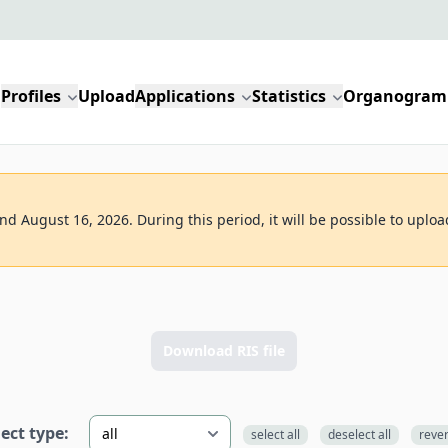
Profiles
Upload
Applications
Statistics
Organogram
d August 16, 2026. During this period, it will be possible to uploa
Download RIS file
lect type:
select all
deselect all
reve