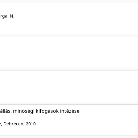
arga, N.
tállás, minőségi kifogások intézése
e, Debrecen
, 2010