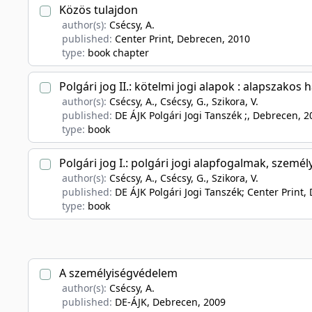
Közös tulajdon
author(s):
Csécsy, A.
published:
Center Print, Debrecen
, 2010
type:
book chapter
Polgári jog II.: kötelmi jogi alapok : alapszakos
author(s):
Csécsy, A., Csécsy, G., Szikora, V.
published:
DE ÁJK Polgári Jogi Tanszék ;, Debrecen
, 2
type:
book
Polgári jog I.: polgári jogi alapfogalmak, szemé
author(s):
Csécsy, A., Csécsy, G., Szikora, V.
published:
DE ÁJK Polgári Jogi Tanszék; Center Print
type:
book
A személyiségvédelem
author(s):
Csécsy, A.
published:
DE-ÁJK, Debrecen
, 2009