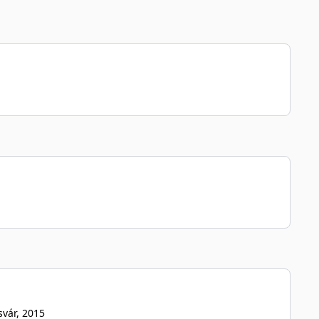
svár
, 2015