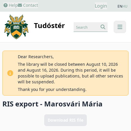
Help
Contact
Login
EN
HU
Tudóstér
Search
menu
Dear Researchers,
The library will be closed between August 10, 2026
and August 16, 2026. During this period, it will be
possible to upload publications, but all other services
will be suspended.
Thank you for your understanding.
RIS export - Marosvári Mária
Download RIS file