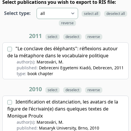
Select publications you wish to export to RIS file:
Select type:
select all
deselect all
reverse
2011
select
deselect
reverse
"Le conclave des éléphants": réflexions autour
de la métaphore dans le vocabulaire politique
author(s):
Marosvári, M.
published:
Debreceni Egyetemi Kiadó, Debrecen
, 2011
type:
book chapter
2010
select
deselect
reverse
Identification et distanciation, les avatars de la
figure de l'écrivain(e) dans quelques textes de
Monique Proulx
author(s):
Marosvári, M.
published:
Masaryk University, Brno
, 2010