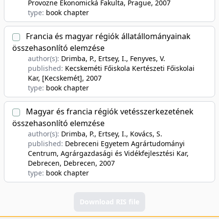
Provozne Ekonomická Fakulta, Prague
, 2007
type:
book chapter
Francia és magyar régiók állatállományainak
összehasonlító elemzése
author(s):
Drimba, P., Ertsey, I., Fenyves, V.
published:
Kecskeméti Főiskola Kertészeti Főiskolai
Kar, [Kecskemét]
, 2007
type:
book chapter
Magyar és francia régiók vetésszerkezetének
összehasonlító elemzése
author(s):
Drimba, P., Ertsey, I., Kovács, S.
published:
Debreceni Egyetem Agrártudományi
Centrum, Agrárgazdasági és Vidékfejlesztési Kar,
Debrecen, Debrecen
, 2007
type:
book chapter
Download RIS file