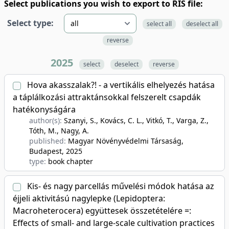
Select publications you wish to export to RIS file:
Select type:
select all
deselect all
reverse
2025
select
deselect
reverse
Hova akasszalak?! - a vertikális elhelyezés hatása
a táplálkozási attraktánsokkal felszerelt csapdák
hatékonyságára
author(s):
Szanyi, S., Kovács, C. L., Vitkó, T., Varga, Z.,
Tóth, M., Nagy, A.
published:
Magyar Növényvédelmi Társaság,
Budapest
, 2025
type:
book chapter
Kis- és nagy parcellás művelési módok hatása az
éjjeli aktivitású nagylepke (Lepidoptera:
Macroheterocera) együttesek összetételére =:
Effects of small- and large-scale cultivation practices