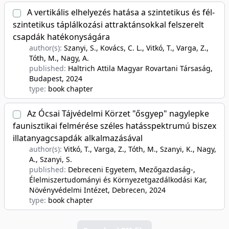
A vertikális elhelyezés hatása a szintetikus és fél-
szintetikus táplálkozási attraktánsokkal felszerelt
csapdák hatékonyságára
author(s):
Szanyi, S., Kovács, C. L., Vitkó, T., Varga, Z.,
Tóth, M., Nagy, A.
published:
Haltrich Attila Magyar Rovartani Társaság,
Budapest
, 2024
type:
book chapter
Az Ócsai Tájvédelmi Körzet "ősgyep" nagylepke
faunisztikai felmérése széles hatásspektrumú biszex
illatanyagcsapdák alkalmazásával
author(s):
Vitkó, T., Varga, Z., Tóth, M., Szanyi, K., Nagy,
A., Szanyi, S.
published:
Debreceni Egyetem, Mezőgazdaság-,
Élelmiszertudományi és Környezetgazdálkodási Kar,
Növényvédelmi Intézet, Debrecen
, 2024
type:
book chapter