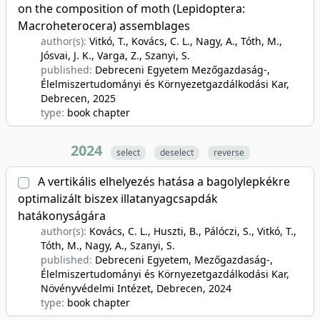
on the composition of moth (Lepidoptera:
Macroheterocera) assemblages
author(s):
Vitkó, T., Kovács, C. L., Nagy, A., Tóth, M.,
Jósvai, J. K., Varga, Z., Szanyi, S.
published:
Debreceni Egyetem Mezőgazdaság-,
Élelmiszertudományi és Környezetgazdálkodási Kar,
Debrecen
, 2025
type:
book chapter
2024
select
deselect
reverse
A vertikális elhelyezés hatása a bagolylepkékre
optimalizált biszex illatanyagcsapdák
hatákonyságára
author(s):
Kovács, C. L., Huszti, B., Pálóczi, S., Vitkó, T.,
Tóth, M., Nagy, A., Szanyi, S.
published:
Debreceni Egyetem, Mezőgazdaság-,
Élelmiszertudományi és Környezetgazdálkodási Kar,
Növényvédelmi Intézet, Debrecen
, 2024
type:
book chapter