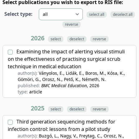
Select publications you wish to export to RIS file:
Select type:
select all
deselect all
reverse
2026
select
deselect
reverse
Examining the impact of alerting visual stimuli
on the effectiveness of practising surgical scrub
technique in medical education
author(s):
Ványolos, E., Lidák, E., Boros, M., Kósa, K.,
Gömöri, G., Orosz, N., Pető, K., Németh, N.
published:
BMC Medical Education
, 2026
type:
article
2025
select
deselect
reverse
Third generation sequencing methods for
infection control: lessons from a pilot study
author(s):
Buzgó, L., Nagy, V., Freytag, C., Orosz, N.,