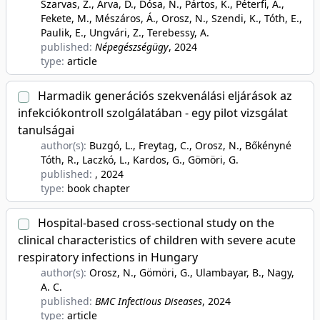
Szarvas, Z., Árva, D., Dósa, N., Pártos, K., Péterfi, A.,
Fekete, M., Mészáros, Á., Orosz, N., Szendi, K., Tóth, E.,
Paulik, E., Ungvári, Z., Terebessy, A.
published:
Népegészségügy
, 2024
type:
article
Harmadik generációs szekvenálási eljárások az
infekciókontroll szolgálatában - egy pilot vizsgálat
tanulságai
author(s):
Buzgó, L., Freytag, C., Orosz, N., Bőkényné
Tóth, R., Laczkó, L., Kardos, G., Gömöri, G.
published:
, 2024
type:
book chapter
Hospital-based cross-sectional study on the
clinical characteristics of children with severe acute
respiratory infections in Hungary
author(s):
Orosz, N., Gömöri, G., Ulambayar, B., Nagy,
A. C.
published:
BMC Infectious Diseases
, 2024
type:
article