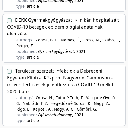
published:
Egészségtudomány
, 2021
type:
article
DEKK Gyermekgyógyászati Klinikán hospitalizált
COVID-19 betegek epidemiológiai adatainak
elemzése
author(s):
Zonda, B. C., Nemes, É., Orosz, N., Szabó, T.,
Reiger, Z.
published:
Gyermekgyógyászat
, 2021
type:
article
Területen szerzett infekciók a Debreceni
Egyetem Klinikai Központ Nagyerdei Campuson -
milyen fertőzések jelentkeztek a COVID-19 mellett
2020-ban?
author(s):
Orosz, N., Tóthné Tóth, T., Vargáné Gyuró,
G., Nábrádi, T. Z., Hegedűsné Sorosi, K., Nagy, Z.,
Rigó, É., Kaposi, Á., Nagy, A. C., Gömöri, G.
published:
Egészségtudomány
, 2021
type:
article