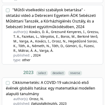
"Műtői viselkedési szabályok betartása" -
oktatási videó a Debreceni Egyetem ÁOK Sebészeti
Műtéttani Tanszék, a Kórházhigiénés Osztály, és a
Sebészeti Intézet együttműködésében, 2024
author(s):
Kovács, D. Á., Grezsuné Kenyeres, I., Grezsu,
T. A., Fazekas, L., Ványolos, E., Boros, M., Berkiné Verő,
M., Varga, A., Kovács, I., Orosz, N., Hegedűsné Sorosi,
K., Tóth, A., Németh, N., Tóth, D., Gömöri, G., Füzesi,
R., Mátrai, Á. A., Varga, Á.
published:
, 2024
type:
other
2023
select
deselect
reverse
Cikkismertetés: A COVID-19 vakcináció első
évének globális hatása: egy matematikai modellen
alapuló tanulmány
author(s):
Orosz, N.
published:
Egészségfejlesztés
, 2023