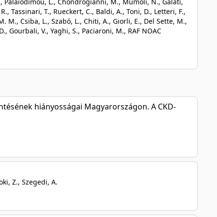
 K., Palaiodimou, L., Chondrogianni, M., Mumoli, N., Galati,
, Tassinari, T., Rueckert, C., Baldi, A., Toni, D., Letteri, F.,
 M., Csiba, L., Szabó, L., Chiti, A., Giorli, E., Del Sette, M.,
, D., Gourbali, V., Yaghi, S., Paciaroni, M., RAF NOAC
entésének hiányosságai Magyarországon. A CKD-
oki, Z., Szegedi, A.