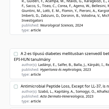
R., Guideri, F., Acampa, M., Ntaios, G., Karagkiozi, E.,
F., Sacco, S., Tiseo, C., Corea, F., Ageno, W., Bellesini, 
Giuntini, M., Lotti, E. M., Flomin, Y., Pieroni, A., Kargio
Imberti, D., Zabzuni, D., Doronin, B., Volodina, V., Mich
Investigators
published:
Neurological Sciences
, 2024
type:
article
A 2-es típusú diabetes mellitusban szenvedő b
EPI-HUN tanulmány
author(s):
Ladányi, E., Salfer, B., Balla, J., Kárpáti, I.,
published:
Hypertonia és nephrologia
, 2023
type:
article
Antimicrobial Peptide Loss, Except for LL-37, is 
author(s):
Szabó, L., Kapitány, A., Somogyi, O., Alhafez, 
published:
Acta Dermato-Venereologica
, 2023
type:
article