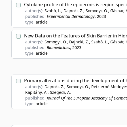
Cytokine profile of the epidermis is region spec
author(s):
Szabó, L., Dajnoki, Z., Somogyi, O., Gáspár, K.
published:
Experimental Dermatology
, 2023
type:
article
New Data on the Features of Skin Barrier in Hid
author(s):
Somogyi, O., Dajnoki, Z., Szabó, L., Gáspár, K.
published:
Biomedicines
, 2023
type:
article
Primary alterations during the development of 
author(s):
Dajnoki, Z., Somogyi, O., Retzlerné Medgyesi, B
Kapitány, A., Szegedi, A.
published:
Journal Of The European Academy Of Derma
type:
article