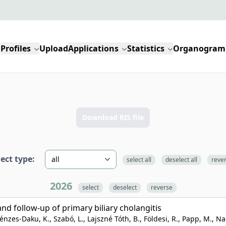
Profiles
Upload
Applications
Statistics
Organogram
Download RIS file
lect type:
select all
deselect all
reve
2026
select
deselect
reverse
nd follow-up of primary biliary cholangitis
énzes-Daku, K., Szabó, L., Lajszné Tóth, B., Földesi, R., Papp, M., Na