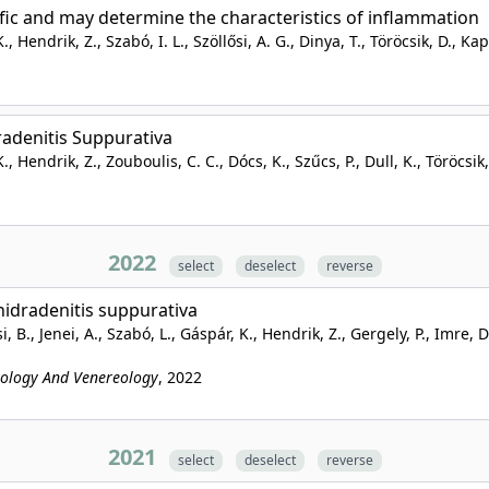
ific and may determine the characteristics of inflammation
, Hendrik, Z., Szabó, I. L., Szöllősi, A. G., Dinya, T., Töröcsik, D., Ka
radenitis Suppurativa
, Hendrik, Z., Zouboulis, C. C., Dócs, K., Szűcs, P., Dull, K., Töröcsik
2022
select
deselect
reverse
hidradenitis suppurativa
., Jenei, A., Szabó, L., Gáspár, K., Hendrik, Z., Gergely, P., Imre, D., 
tology And Venereology
, 2022
2021
select
deselect
reverse