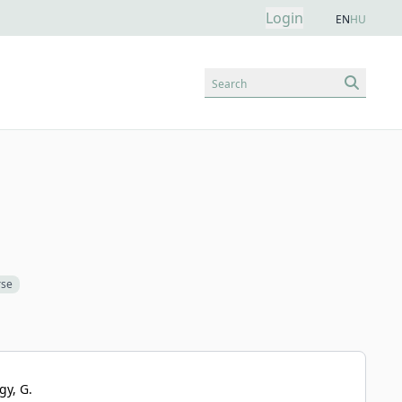
Login
EN
HU
Search
rse
gy, G.