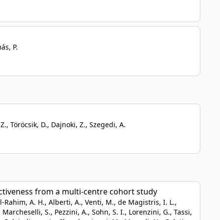
ás, P.
 Z., Töröcsik, D., Dajnoki, Z., Szegedi, A.
ectiveness from a multi-centre cohort study
l-Rahim, A. H., Alberti, A., Venti, M., de Magistris, I. L.,
Marcheselli, S., Pezzini, A., Sohn, S. I., Lorenzini, G., Tassi,