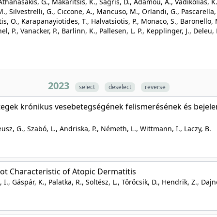
 Athanasakis, G., Makaritsis, K., Sagris, D., Adamou, A., Vadikolias,
M., Silvestrelli, G., Ciccone, A., Mancuso, M., Orlandi, G., Pascarella, R.
tis, O., Karapanayiotides, T., Halvatsiotis, P., Monaco, S., Baronello, M.
el, P., Vanacker, P., Barlinn, K., Pallesen, L. P., Kepplinger, J., Deleu
2023
select
deselect
reverse
etegek krónikus vesebetegségének felismerésének és bejel
 Reusz, G., Szabó, L., Andriska, P., Németh, L., Wittmann, I., Laczy, B.
not Characteristic of Atopic Dermatitis
I., Gáspár, K., Palatka, R., Soltész, L., Töröcsik, D., Hendrik, Z., Dajn