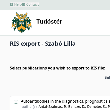
Help
Contact
Tudóstér
RIS export - Szabó Lilla
Select publications you wish to export to RIS file:
Se
Autoantibodies in the diagnostics, prognostics a
author(s):
Antal-Szalmás, P., Bencze, D., Demeter, S., P