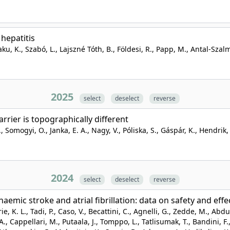
hepatitis
u, K., Szabó, L., Lajszné Tóth, B., Földesi, R., Papp, M., Antal-Szalm
2025
select
deselect
reverse
rier is topographically different
L., Somogyi, O., Janka, E. A., Nagy, V., Póliska, S., Gáspár, K., Hendrik,
2024
select
deselect
reverse
aemic stroke and atrial fibrillation: data on safety and eff
ie, K. L., Tadi, P., Caso, V., Becattini, C., Agnelli, G., Zedde, M., Abdu
, Cappellari, M., Putaala, J., Tomppo, L., Tatlisumak, T., Bandini, F., 