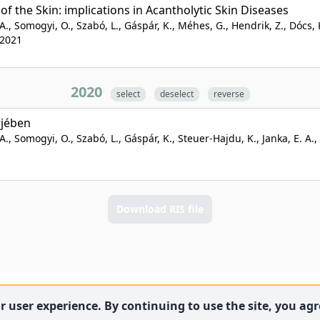
of the Skin: implications in Acantholytic Skin Diseases
., Somogyi, O., Szabó, L., Gáspár, K., Méhes, G., Hendrik, Z., Dócs, K
 2021
2020
select
deselect
reverse
rjében
., Somogyi, O., Szabó, L., Gáspár, K., Steuer-Hajdu, K., Janka, E. A., 
Download RIS file
 user experience. By continuing to use the site, you agre