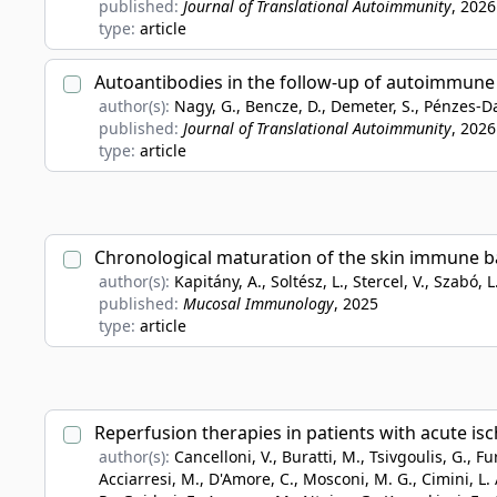
published:
Journal of Translational Autoimmunity
, 2026
type:
article
Autoantibodies in the follow-up of autoimmune 
author(s):
Nagy, G., Bencze, D., Demeter, S., Pénzes-Dak
published:
Journal of Translational Autoimmunity
, 2026
type:
article
Chronological maturation of the skin immune bar
author(s):
Kapitány, A., Soltész, L., Stercel, V., Szabó, 
published:
Mucosal Immunology
, 2025
type:
article
Reperfusion therapies in patients with acute isch
author(s):
Cancelloni, V., Buratti, M., Tsivgoulis, G., Fur
Acciarresi, M., D'Amore, C., Mosconi, M. G., Cimini, L. A.