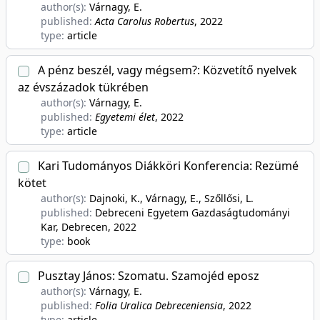
author(s):
Várnagy, E.
published:
Acta Carolus Robertus
, 2022
type:
article
A pénz beszél, vagy mégsem?: Közvetítő nyelvek
az évszázadok tükrében
author(s):
Várnagy, E.
published:
Egyetemi élet
, 2022
type:
article
Kari Tudományos Diákköri Konferencia: Rezümé
kötet
author(s):
Dajnoki, K., Várnagy, E., Szőllősi, L.
published:
Debreceni Egyetem Gazdaságtudományi
Kar, Debrecen
, 2022
type:
book
Pusztay János: Szomatu. Szamojéd eposz
author(s):
Várnagy, E.
published:
Folia Uralica Debreceniensia
, 2022
type:
article