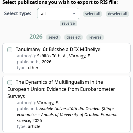
Select publications you wish to export to RIS file:
Select type:
select all
deselect all
reverse
2026
select
deselect
reverse
Tanulmányi út Bécsbe a DEX Műhellyel
author(s):
Szőllős-Tóth, A., Várnagy, E.
published:
, 2026
type:
other
The Dynamics of Multilingualism in the
European Union: Evidence from Eurobarometer
Surveys
author(s):
Várnagy, E.
published:
Analele Universităţii din Oradea. Ştiinţe
economice = Annals of University of Oradea. Economic
science
, 2026
type:
article