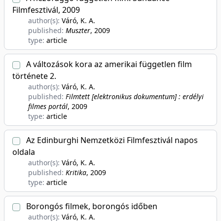
Filmfesztivál, 2009
author(s):
Váró, K. A.
published:
Muszter
, 2009
type:
article
A változások kora az amerikai független film
története 2.
author(s):
Váró, K. A.
published:
Filmtett [elektronikus dokumentum] : erdélyi
filmes portál
, 2009
type:
article
Az Edinburghi Nemzetközi Filmfesztivál napos
oldala
author(s):
Váró, K. A.
published:
Kritika
, 2009
type:
article
Borongós filmek, borongós időben
author(s):
Váró, K. A.