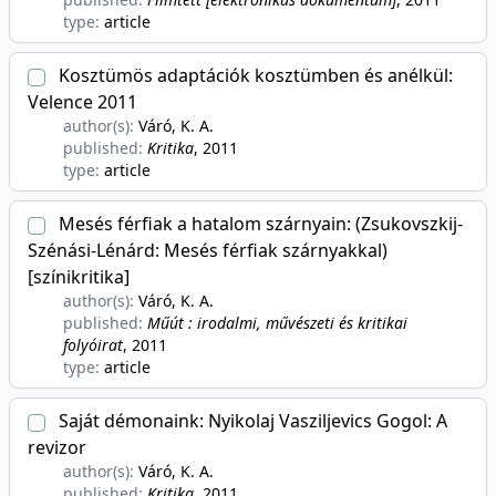
type:
article
Kosztümös adaptációk kosztümben és anélkül:
Velence 2011
author(s):
Váró, K. A.
published:
Kritika
, 2011
type:
article
Mesés férfiak a hatalom szárnyain: (Zsukovszkij-
Szénási-Lénárd: Mesés férfiak szárnyakkal)
[színikritika]
author(s):
Váró, K. A.
published:
Műút : irodalmi, művészeti és kritikai
folyóirat
, 2011
type:
article
Saját démonaink: Nyikolaj Vasziljevics Gogol: A
revizor
author(s):
Váró, K. A.
published:
Kritika
, 2011