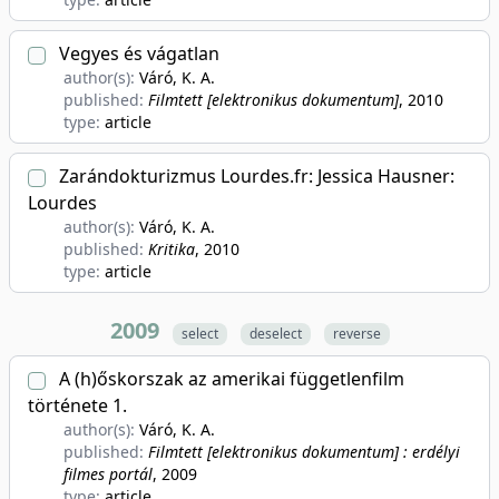
Vegyes és vágatlan
author(s):
Váró, K. A.
published:
Filmtett [elektronikus dokumentum]
, 2010
type:
article
Zarándokturizmus Lourdes.fr: Jessica Hausner:
Lourdes
author(s):
Váró, K. A.
published:
Kritika
, 2010
type:
article
2009
select
deselect
reverse
A (h)őskorszak az amerikai függetlenfilm
története 1.
author(s):
Váró, K. A.
published:
Filmtett [elektronikus dokumentum] : erdélyi
filmes portál
, 2009
type:
article