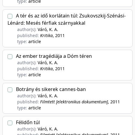
type:
article
A tér és az idő korlátain túl: Zsukovszkij-Szénási-
Lénárd: Mesés férfiak szárnyakkal
author(s):
Váró, K. A.
published:
Kritika
, 2011
type:
article
Az ember tragédiája a Dóm téren
author(s):
Váró, K. A.
published:
Kritika
, 2011
type:
article
Botrány és sikerek cannes-ban
author(s):
Váró, K. A.
published:
Filmtett [elektronikus dokumentum]
, 2011
type:
article
Félidőn túl
author(s):
Váró, K. A.
published:
Filmtett [elektronikus dokumentum]
, 2011