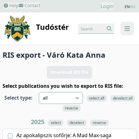
Help
Contact
Login
EN
HU
Tudóstér
Search
menu
RIS export - Váró Kata Anna
Download RIS file
Select publications you wish to export to RIS file:
Select type:
select all
deselect all
reverse
2025
select
deselect
reverse
Az apokalipszis sofőrje: A Mad Max-saga