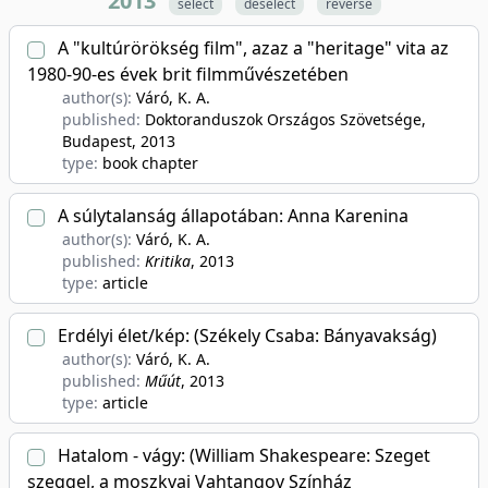
2013
select
deselect
reverse
A "kultúrörökség film", azaz a "heritage" vita az
1980-90-es évek brit filmművészetében
author(s):
Váró, K. A.
published:
Doktoranduszok Országos Szövetsége,
Budapest
, 2013
type:
book chapter
A súlytalanság állapotában: Anna Karenina
author(s):
Váró, K. A.
published:
Kritika
, 2013
type:
article
Erdélyi élet/kép: (Székely Csaba: Bányavakság)
author(s):
Váró, K. A.
published:
Műút
, 2013
type:
article
Hatalom - vágy: (William Shakespeare: Szeget
szeggel, a moszkvai Vahtangov Színház