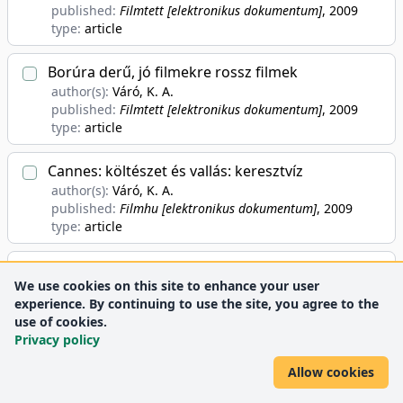
published:
Filmtett [elektronikus dokumentum]
, 2009
type:
article
Borúra derű, jó filmekre rossz filmek
author(s):
Váró, K. A.
published:
Filmtett [elektronikus dokumentum]
, 2009
type:
article
Cannes: költészet és vallás: keresztvíz
author(s):
Váró, K. A.
published:
Filmhu [elektronikus dokumentum]
, 2009
type:
article
Cannes lázadók előnyben : megosztott és
We use cookies on this site to enhance your user
megosztó díjak
experience. By continuing to use the site, you agree to the
author(s):
Váró, K. A.
use of cookies.
published:
Filmhu [elektronikus dokumentum]
, 2009
Privacy policy
type:
article
Allow cookies
Cannes: Rémálmok a Croisette-en : Almodóvar,