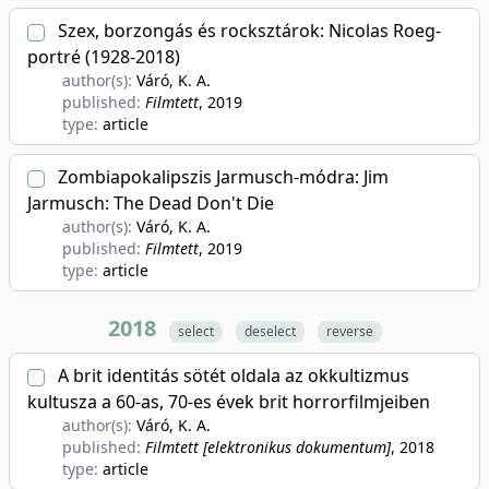
Szex, borzongás és rocksztárok: Nicolas Roeg-
portré (1928-2018)
author(s):
Váró, K. A.
published:
Filmtett
, 2019
type:
article
Zombiapokalipszis Jarmusch-módra: Jim
Jarmusch: The Dead Don't Die
author(s):
Váró, K. A.
published:
Filmtett
, 2019
type:
article
2018
select
deselect
reverse
A brit identitás sötét oldala az okkultizmus
kultusza a 60-as, 70-es évek brit horrorfilmjeiben
author(s):
Váró, K. A.
published:
Filmtett [elektronikus dokumentum]
, 2018
type:
article