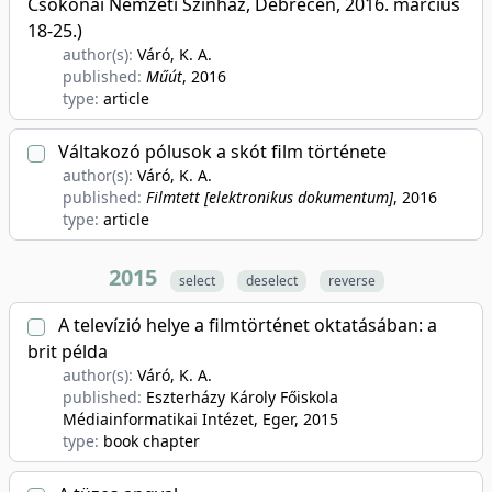
Csokonai Nemzeti Színház, Debrecen, 2016. március
18-25.)
author(s):
Váró, K. A.
published:
Műút
, 2016
type:
article
Váltakozó pólusok a skót film története
author(s):
Váró, K. A.
published:
Filmtett [elektronikus dokumentum]
, 2016
type:
article
2015
select
deselect
reverse
A televízió helye a filmtörténet oktatásában: a
brit példa
author(s):
Váró, K. A.
published:
Eszterházy Károly Főiskola
Médiainformatikai Intézet, Eger
, 2015
type:
book chapter