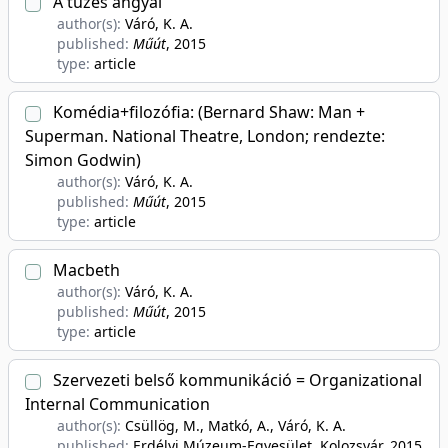
A tüzes angyal
author(s):
Váró, K. A.
published:
Műút
, 2015
type:
article
Komédia+filozófia: (Bernard Shaw: Man +
Superman. National Theatre, London; rendezte:
Simon Godwin)
author(s):
Váró, K. A.
published:
Műút
, 2015
type:
article
Macbeth
author(s):
Váró, K. A.
published:
Műút
, 2015
type:
article
Szervezeti belső kommunikáció = Organizational
Internal Communication
author(s):
Csüllög, M., Matkó, A., Váró, K. A.
published:
Erdélyi Múzeum-Egyesület, Kolozsvár
, 2015