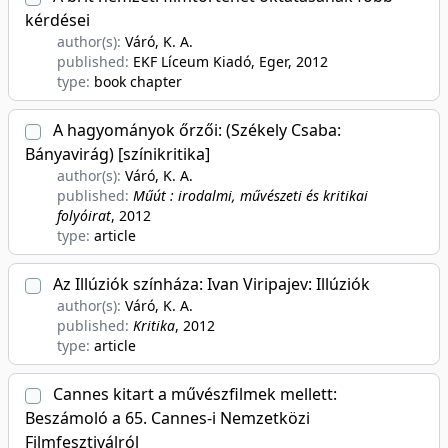
kérdései
author(s):
Váró, K. A.
published:
EKF Líceum Kiadó, Eger
, 2012
type:
book chapter
A hagyományok őrzői: (Székely Csaba:
Bányavirág) [színikritika]
author(s):
Váró, K. A.
published:
Műút : irodalmi, művészeti és kritikai
folyóirat
, 2012
type:
article
Az Illúziók színháza: Ivan Viripajev: Illúziók
author(s):
Váró, K. A.
published:
Kritika
, 2012
type:
article
Cannes kitart a művészfilmek mellett:
Beszámoló a 65. Cannes-i Nemzetközi
Filmfesztiválról