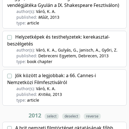
vendégjátéka Gyulán a IX. Shakespeare Fesztiválon)
author(s):
Váró, K. A.
published:
Műút
, 2013
type:
article
Helyzetképek és testhelyzetek: kerekasztal-
beszélgetés
author(s):
Váró, K. A., Gulyás, G., Janisch, A., Győri, Z.
published:
Debreceni Egyetem, Debrecen
, 2013
type:
book chapter
Jók között a legjobbak: a 66. Cannes-i
Nemzetközi Filmfesztiválról
author(s):
Váró, K. A.
published:
Kritika
, 2013
type:
article
2012
select
deselect
reverse
A brit nemzeti filmtörténet oktatásának főbb