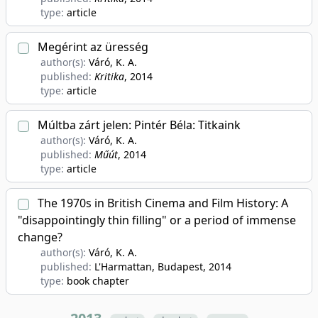
type:
article
Megérint az üresség
author(s):
Váró, K. A.
published:
Kritika
, 2014
type:
article
Múltba zárt jelen: Pintér Béla: Titkaink
author(s):
Váró, K. A.
published:
Műút
, 2014
type:
article
The 1970s in British Cinema and Film History: A
"disappointingly thin filling" or a period of immense
change?
author(s):
Váró, K. A.
published:
L'Harmattan, Budapest
, 2014
type:
book chapter