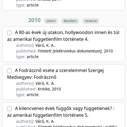
type:
article
2010
select
deselect
reverse
A 80-as évek új utakon, hollywoodon innen és túl
az amerikai függetlenfilm története 4.
author(s):
Váró, K. A.
published:
Filmtett [elektronikus dokumentum]
, 2010
type:
article
A Fodrásznő esete a szerelemmel Szergej
Medvegyev: Fodrásznő
author(s):
Váró, K. A.
published:
Kritika
, 2010
type:
article
A kilencvenes évek függők vagy függetlenek? :
az amerikai függetlenfilm története 5.
author(s):
Váró, K. A.
published:
Filmtett [elektronikus dokumentum] : erdélyi