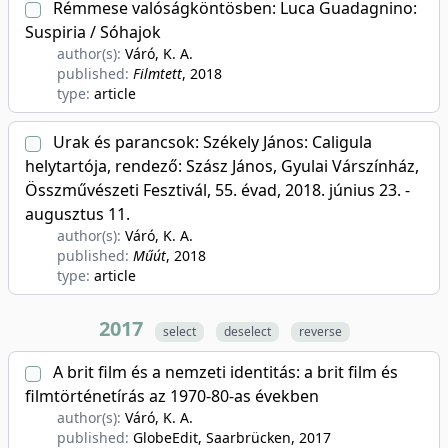
Rémmese valóságköntösben: Luca Guadagnino:
Suspiria / Sóhajok
author(s):
Váró, K. A.
published:
Filmtett
, 2018
type:
article
Urak és parancsok: Székely János: Caligula
helytartója, rendező: Szász János, Gyulai Várszínház,
Összművészeti Fesztivál, 55. évad, 2018. június 23. -
augusztus 11.
author(s):
Váró, K. A.
published:
Műút
, 2018
type:
article
2017
select
deselect
reverse
A brit film és a nemzeti identitás: a brit film és
filmtörténetírás az 1970-80-as években
author(s):
Váró, K. A.
published:
GlobeEdit, Saarbrücken
, 2017