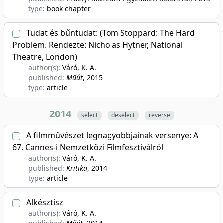
type:
book chapter
Tudat és bűntudat: (Tom Stoppard: The Hard
Problem. Rendezte: Nicholas Hytner, National
Theatre, London)
author(s):
Váró, K. A.
published:
Műút
, 2015
type:
article
2014
select
deselect
reverse
A filmművészet legnagyobbjainak versenye: A
67. Cannes-i Nemzetközi Filmfesztiválról
author(s):
Váró, K. A.
published:
Kritika
, 2014
type:
article
Alkésztisz
author(s):
Váró, K. A.
published:
Műút
, 2014