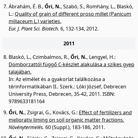
Ábrahám, É. B.
,
Őri, N.
,
Szabó, S.
,
Romhány, L.
,
Blaskó,
L.
:
Quality of grain of different proso millet (Panicum
miliaceum L.) varieties.
Eur. J. Plant Sci. Biotech.
6, 132-134, 2012.
2011
Blaskó, L.
,
Czimbalmos, R.
,
Őri, N.
,
Lengyel, H.
:
Domborzattól függő C-készlet alakulása a szikes gyep
talajában.
In: Az elmélet és a gyakorlat találkozása a
térinformatikában II.. Szerk.: Lóki József, Debrecen
University Press, Debrecen, 35-42, 2011. ISBN:
9789633181164
Őri, N.
,
Zsigrai, G.
,
Kovács, G.
:
Effect of fertilizers and
meliorativ liming on soil organic matter fractions.
Növénytermelés.
60 (Suppl.), 183-186, 2011.