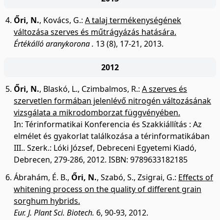
Őri, N.
,
Kovács, G.
:
A talaj termékenységének
változása szerves és műtrágyázás hatására.
Értékálló aranykorona .
13 (8), 17-21, 2013.
2012
Őri, N.
,
Blaskó, L.
,
Czimbalmos, R.
:
A szerves és
szervetlen formában jelenlévő nitrogén változásának
vizsgálata a mikrodomborzat függvényében.
In: Térinformatikai Konferencia és Szakkiállítás : Az
elmélet és gyakorlat találkozása a térinformatikában
III.. Szerk.: Lóki József, Debreceni Egyetemi Kiadó,
Debrecen, 279-286, 2012. ISBN: 9789633182185
Ábrahám, É. B.
,
Őri, N.
,
Szabó, S.
,
Zsigrai, G.
:
Effects of
whitening process on the quality of different grain
sorghum hybrids.
Eur. J. Plant Sci. Biotech.
6, 90-93, 2012.