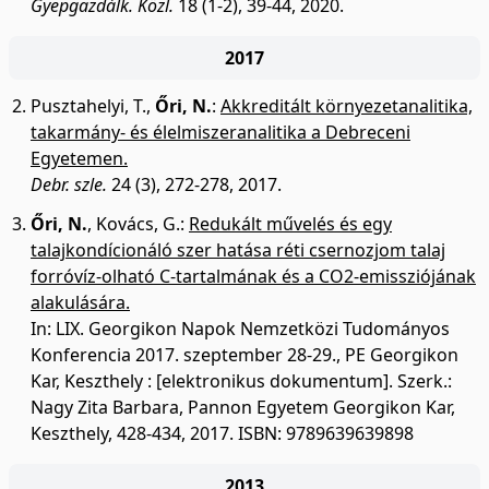
Gyepgazdálk. Közl.
18 (1-2), 39-44, 2020.
2017
Pusztahelyi, T.
,
Őri, N.
:
Akkreditált környezetanalitika,
takarmány- és élelmiszeranalitika a Debreceni
Egyetemen.
Debr. szle.
24 (3), 272-278, 2017.
Őri, N.
,
Kovács, G.
:
Redukált művelés és egy
talajkondícionáló szer hatása réti csernozjom talaj
forróvíz-olható C-tartalmának és a CO2-emissziójának
alakulására.
In: LIX. Georgikon Napok Nemzetközi Tudományos
Konferencia 2017. szeptember 28-29., PE Georgikon
Kar, Keszthely : [elektronikus dokumentum]. Szerk.:
Nagy Zita Barbara, Pannon Egyetem Georgikon Kar,
Keszthely, 428-434, 2017. ISBN: 9789639639898
2013