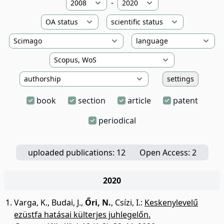
-
settings
book
section
article
patent
periodical
uploaded publications: 12
Open Access: 2
2020
Varga, K.
,
Budai, J.
,
Őri, N.
,
Csízi, I.
:
Keskenylevelű
ezüstfa hatásai külterjes juhlegelőn.