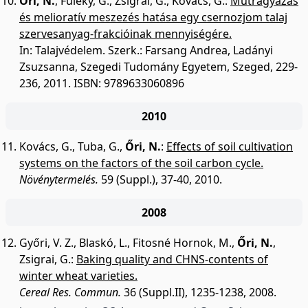
Őri, N.
,
Füleky, G.
,
Zsigrai, G.
,
Kovács, G.
:
Műtrágyázás
és melioratív meszezés hatása egy csernozjom talaj
szervesanyag-frakcióinak mennyiségére.
In: Talajvédelem. Szerk.: Farsang Andrea, Ladányi
Zsuzsanna, Szegedi Tudomány Egyetem, Szeged, 229-
236, 2011. ISBN: 9789633060896
2010
Kovács, G.
,
Tuba, G.
,
Őri, N.
:
Effects of soil cultivation
systems on the factors of the soil carbon cycle.
Növénytermelés.
59 (Suppl.), 37-40, 2010.
2008
Győri, V. Z.
,
Blaskó, L.
,
Fitosné Hornok, M.
,
Őri, N.
,
Zsigrai, G.
:
Baking quality and CHNS-contents of
winter wheat varieties.
Cereal Res. Commun.
36 (Suppl.II), 1235-1238, 2008.