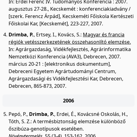
In: Erdei Ferenc IV. Tudományos Konferencia : 2007.
augusztus 27-28., Kecskemét : konferenciakiadvány /
[szerk. Ferencz Árpád], Kecskeméti Főiskola Kertészeti
Főiskolai Kar, [Kecskemét], 223-227, 2007.
Drimba, P.
,
Ertsey, I.
,
Kovács, S.
:
Magyar és francia
régiók vetésszerkezetének összehasonlító elemzése.
In: Agrárgazdaság, Vidékfejlesztés, Agrárinformatika
Nemzetközi Konferencia (AVA3), Debrecen, 2007.
március 20-21 : [elektronikus dokumentum],
Debreceni Egyetem Agrártudományi Centrum,
Agrárgazdasági és Vidékfejlesztési Kar, Debrecen,
Debrecen, 865-873, 2007.
2006
Pepó, P.
,
Drimba, P.
,
Erdei, É.
,
Kovácsné Oskolás, H.
,
Tóth, S. Z.
:
A termésbiztonság elemzése különböző
őszibúza-genotípusok esetében.
Növénytermelés.
55 (3-4), 153-162, 2006.