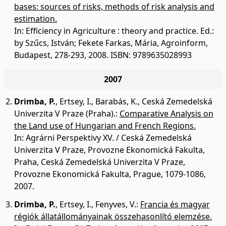
bases: sources of risks, methods of risk analysis and
estimation.
In: Efficiency in Agriculture : theory and practice. Ed.:
by Szűcs, István; Fekete Farkas, Mária, Agroinform,
Budapest, 278-293, 2008. ISBN: 9789635028993
2007
Drimba, P.
,
Ertsey, I.
,
Barabás, K.
,
Ceská Zemedelská
Univerzita V Praze (Praha).
:
Comparative Analysis on
the Land use of Hungarian and French Regions.
In: Agrárni Perspektivy XV. / Ceská Zemedelská
Univerzita V Praze, Provozne Ekonomická Fakulta,
Praha, Ceská Zemedelská Univerzita V Praze,
Provozne Ekonomická Fakulta, Prague, 1079-1086,
2007.
Drimba, P.
,
Ertsey, I.
,
Fenyves, V.
:
Francia és magyar
régiók állatállományainak összehasonlító elemzése.