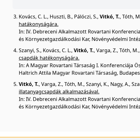
Kovács, C. L.
,
Huszti, B.
,
Pálóczi, S.
,
Vitkó, T.
,
Tóth, M
hatákonyságára.
In: IV. Debreceni Alkalmazott Rovartani Konferenci
és Környezetgazdálkodási Kar, Növényvédelmi Intéz
Szanyi, S.
,
Kovács, C. L.
,
Vitkó, T.
,
Varga, Z.
,
Tóth, M.
csapdák hatékonyságára.
In: A Magyar Rovartani Társaság I. Konferenciája Öss
Haltrich Attila Magyar Rovartani Társaság, Budapes
Vitkó, T.
,
Varga, Z.
,
Tóth, M.
,
Szanyi, K.
,
Nagy, A.
,
Sza
illatanyagcsapdák alkalmazásával.
In: IV. Debreceni Alkalmazott Rovartani Konferenci
és Környezetgazdálkodási Kar, Növényvédelmi Intéz