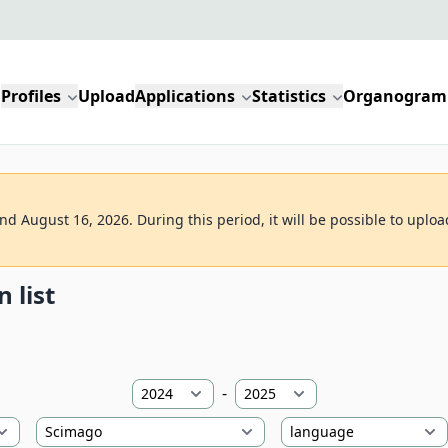
Profiles
Upload
Applications
Statistics
Organogram
d August 16, 2026. During this period, it will be possible to uploa
 list
-