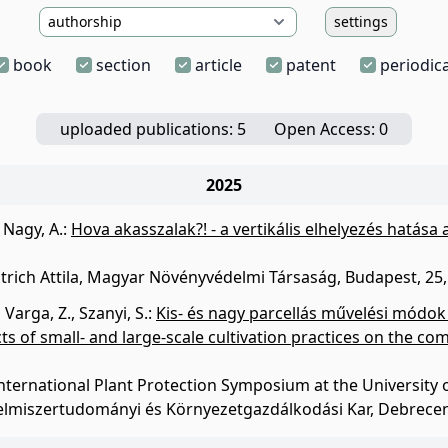
settings
book
section
article
patent
periodica
uploaded publications: 5
Open Access: 0
2025
,
Nagy, A.
:
Hova akasszalak?! - a vertikális elhelyezés hatása 
trich Attila, Magyar Növényvédelmi Társaság, Budapest, 25,
,
Varga, Z.
,
Szanyi, S.
:
Kis- és nagy parcellás művelési módok 
ts of small- and large-scale cultivation practices on the 
International Plant Protection Symposium at the University 
lmiszertudományi és Környezetgazdálkodási Kar, Debrecen,