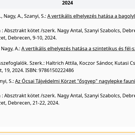
2024
.
,
Nagy, A.
,
Szanyi, S.
:
A vertikális elhelyezés hatása a bagol
a : Absztrakt kötet /szerk. Nagy Antal, Szanyi Szabolcs, D
et, Debrecen, 9-10, 2024.
,
Nagy, A.
:
A vertikális elhelyezés hatása a szintetikus és fél-
zefoglalók. Szerk.: Haltrich Attila, Koczor Sándor, Kutasi C
t, 19, 2024. ISBN: 9786150222486
nyi, S.
:
Az Ócsai Tájvédelmi Körzet "ősgyep" nagylepke faun
a : Absztrakt kötet /szerk. Nagy Antal, Szanyi Szabolcs, D
et, Debrecen, 21-22, 2024.