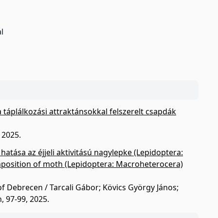
l
a táplálkozási attraktánsokkal felszerelt csapdák
 2025.
hatása az éjjeli aktivitású nagylepke (Lepidoptera:
composition of moth (Lepidoptera: Macroheterocera)
of Debrecen / Tarcali Gábor; Kövics György János;
 97-99, 2025.