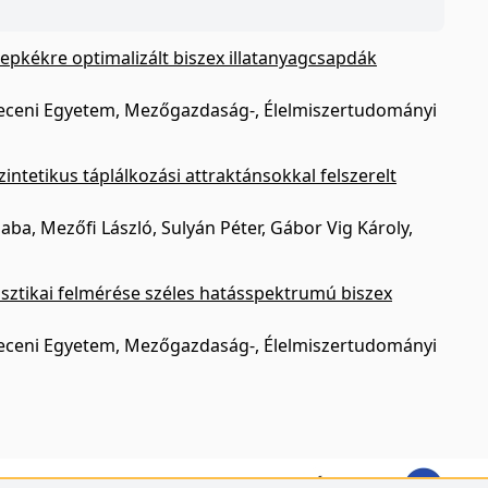
ylepkékre optimalizált biszex illatanyagcsapdák
ebreceni Egyetem, Mezőgazdaság-, Élelmiszertudományi
szintetikus táplálkozási attraktánsokkal felszerelt
saba, Mezőfi László, Sulyán Péter, Gábor Vig Károly,
isztikai felmérése széles hatásspektrumú biszex
ebreceni Egyetem, Mezőgazdaság-, Élelmiszertudományi