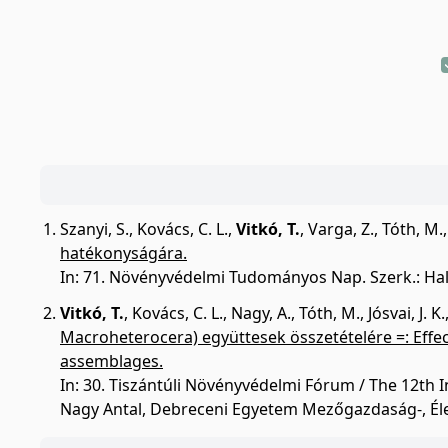
Szanyi, S.
,
Kovács, C. L.
,
Vitkó, T.
,
Varga, Z.
,
Tóth, M.
hatékonyságára.
In: 71. Növényvédelmi Tudományos Nap. Szerk.: Hal
Vitkó, T.
,
Kovács, C. L.
,
Nagy, A.
,
Tóth, M.
,
Jósvai, J. K.
Macroheterocera) együttesek összetételére =: Effec
assemblages.
In: 30. Tiszántúli Növényvédelmi Fórum / The 12th 
Nagy Antal, Debreceni Egyetem Mezőgazdaság-, Éle