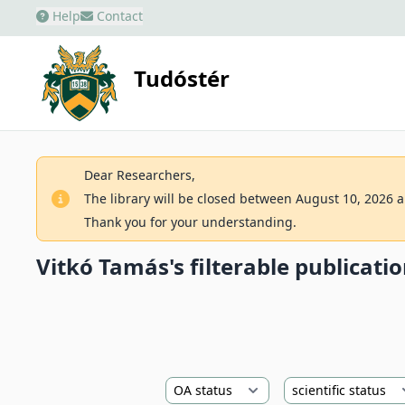
Help
Contact
Tudóstér
Dear Researchers,
The library will be closed between August 10, 2026 an
Thank you for your understanding.
Vitkó Tamás's filterable publication