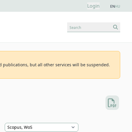
Login
EN
HU
Search
d publications, but all other services will be suspended.