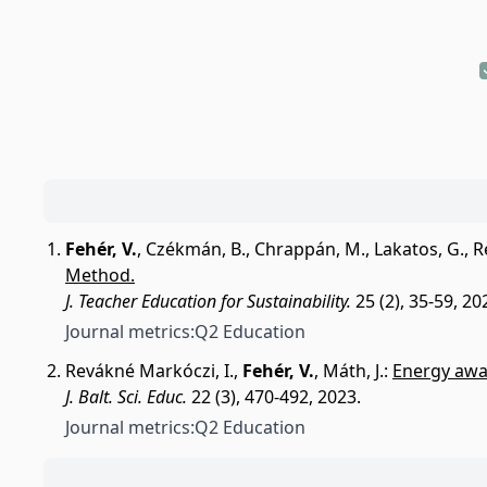
Fehér, V.
,
Czékmán, B.
,
Chrappán, M.
,
Lakatos, G.
,
R
Method.
J. Teacher Education for Sustainability.
25 (2), 35-59, 20
Journal metrics:
Q2 Education
Revákné Markóczi, I.
,
Fehér, V.
,
Máth, J.
:
Energy awar
J. Balt. Sci. Educ.
22 (3), 470-492, 2023.
Journal metrics:
Q2 Education