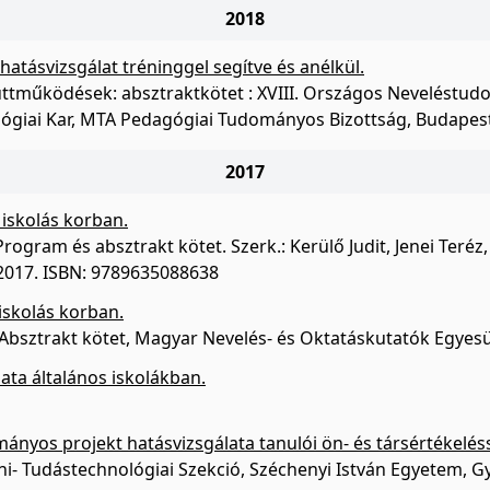
2018
hatásvizsgálat tréninggel segítve és anélkül.
üttműködések: absztraktkötet : XVIII. Országos Neveléstudo
hológiai Kar, MTA Pedagógiai Tudományos Bizottság, Budapes
2017
s iskolás korban.
Program és absztrakt kötet. Szerk.: Kerülő Judit, Jenei Te
 2017. ISBN: 9789635088638
iskolás korban.
 Absztrakt kötet, Magyar Nevelés- és Oktatáskutatók Egyes
lata általános iskolákban.
nyos projekt hatásvizsgálata tanulói ön- és társértékeléss
ni- Tudástechnológiai Szekció, Széchenyi István Egyetem, G