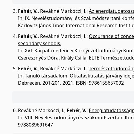
Fehér, V.
,
Revákné Markóczi, I.
:
Az energiatudatoss
In: IX. Neveléstudományi és Szakmódszertani Konfer
Karlovitz János Tibor, International Research Insti
Fehér, V.
,
Revákné Markóczi, I.
:
Occurance of concep
secondary schools.
In: XVI. Kárpát-medencei Környezettudományi Konfer
Cseresznyés Dóra, Király Csilla, ELTE Természettu
Fehér, V.
,
Revákné Markóczi, I.
:
Természettudományo
In: Tanuló társadalom. Oktatáskutatás járvány idej
Debrecen, 201-201, 2021. ISBN: 9786155657092
Revákné Markóczi, I.
,
Fehér, V.
:
Energiatudatosságra
In: VIII. Neveléstudományi és Szakmódszertani Konfe
9788089691647