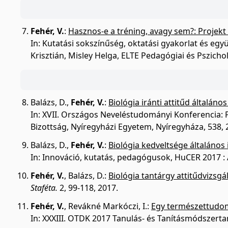
Fehér, V.
:
Hasznos-e a tréning, avagy sem?: Projekt 
In: Kutatási sokszínűség, oktatási gyakorlat és egy
Krisztián, Misley Helga, ELTE Pedagógiai és Pszic
Balázs, D.
,
Fehér, V.
:
Biológia iránti attitűd általáno
In: XVII. Országos Neveléstudományi Konferencia: 
Bizottság, Nyíregyházi Egyetem, Nyíregyháza, 538,
Balázs, D.
,
Fehér, V.
:
Biológia kedveltsége általános 
In: Innováció, kutatás, pedagógusok, HuCER 2017 :
Fehér, V.
,
Balázs, D.
:
Biológia tantárgy attitűdvizsgá
Staféta.
2, 99-118, 2017.
Fehér, V.
,
Revákné Markóczi, I.
:
Egy természettudomá
In: XXXIII. OTDK 2017 Tanulás- és Tanításmódszerta