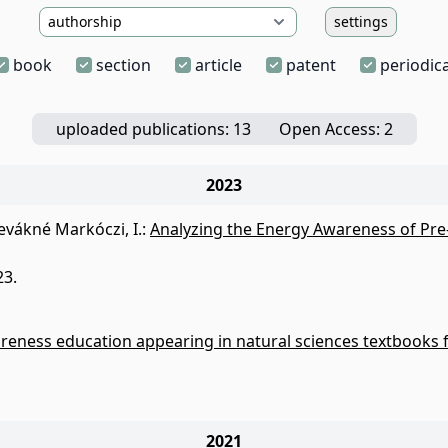
settings
book
section
article
patent
periodica
uploaded publications: 13
Open Access: 2
2023
evákné Markóczi, I.
:
Analyzing the Energy Awareness of Pre
23.
eness education appearing in natural sciences textbooks f
2021