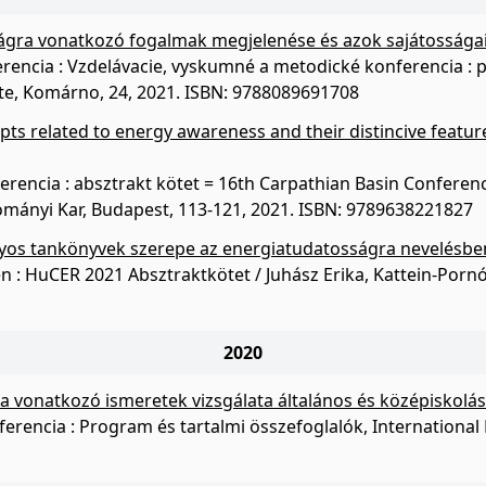
ágra vonatkozó fogalmak megjelenése és azok sajátossága
encia : Vzdelávacie, vyskumné a metodické konferencia : pro
tute, Komárno, 24, 2021. ISBN: 9788089691708
ts related to energy awareness and their distincive featur
encia : absztrakt kötet = 16th Carpathian Basin Conference
dományi Kar, Budapest, 113-121, 2021. ISBN: 9789638221827
s tankönyvek szerepe az energiatudatosságra nevelésbe
én : HuCER 2021 Absztraktkötet / Juhász Erika, Kattein-Porn
2020
 vonatkozó ismeretek vizsgálata általános és középiskolá
rencia : Program és tartalmi összefoglalók, International R