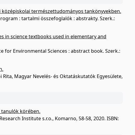
i középiskolai természettudományos tankönyvekben.
gram : tartalmi összefoglalók : abstrakty. Szerk.:
es in science textbooks used in elementary and
 for Environmental Sciences : abstract book. Szerk.:
n.
ói Rita, Magyar Nevelés- és Oktatáskutatók Egyesülete,
s tanulók körében.
esearch Institute s.r.o., Komarno, 58-58, 2020. ISBN: