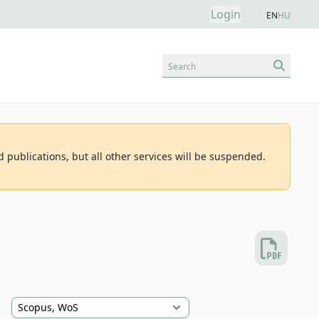
Login
EN
HU
Search
d publications, but all other services will be suspended.