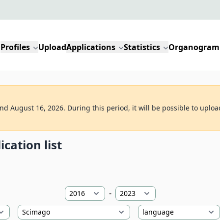
Profiles
Upload
Applications
Statistics
Organogram
d August 16, 2026. During this period, it will be possible to uploa
ication list
-