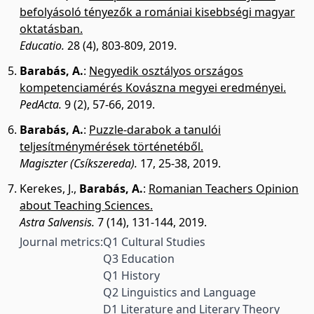
befolyásoló tényezők a romániai kisebbségi magyar
oktatásban.
Educatio.
28 (4), 803-809, 2019.
Barabás, A.
:
Negyedik osztályos országos
kompetenciamérés Kovászna megyei eredményei.
PedActa.
9 (2), 57-66, 2019.
Barabás, A.
:
Puzzle-darabok a tanulói
teljesítménymérések történetéből.
Magiszter (Csíkszereda).
17, 25-38, 2019.
Kerekes, J.
,
Barabás, A.
:
Romanian Teachers Opinion
about Teaching Sciences.
Astra Salvensis.
7 (14), 131-144, 2019.
Journal metrics:
Q1 Cultural Studies
Q3 Education
Q1 History
Q2 Linguistics and Language
D1 Literature and Literary Theory