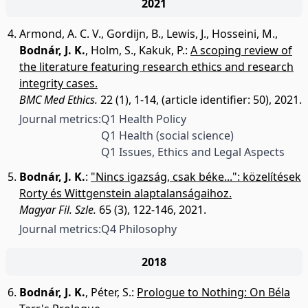
2021
Armond, A. C. V.
,
Gordijn, B.
,
Lewis, J.
,
Hosseini, M.
,
Bodnár, J. K.
,
Holm, S.
,
Kakuk, P.
:
A scoping review of
the literature featuring research ethics and research
integrity cases.
BMC Med Ethics.
22 (1), 1-14, (article identifier: 50), 2021.
Journal metrics:
Q1 Health Policy
Q1 Health (social science)
Q1 Issues, Ethics and Legal Aspects
Bodnár, J. K.
:
"Nincs igazság, csak béke...": közelítések
Rorty és Wittgenstein alaptalanságaihoz.
Magyar Fil. Szle.
65 (3), 122-146, 2021.
Journal metrics:
Q4 Philosophy
2018
Bodnár, J. K.
,
Péter, S.
:
Prologue to Nothing: On Béla