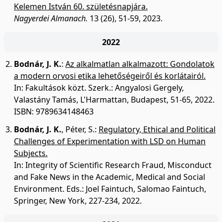
Kelemen István 60. születésnapjára.
Nagyerdei Almanach.
13 (26), 51-59, 2023.
2022
Bodnár, J. K.
:
Az alkalmatlan alkalmazott: Gondolatok
a modern orvosi etika lehetőségeiről és korlátairól.
In: Fakultások közt. Szerk.: Angyalosi Gergely,
Valastány Tamás, L'Harmattan, Budapest, 51-65, 2022.
ISBN: 9789634148463
Bodnár, J. K.
,
Péter, S.
:
Regulatory, Ethical and Political
Challenges of Experimentation with LSD on Human
Subjects.
In: Integrity of Scientific Research Fraud, Misconduct
and Fake News in the Academic, Medical and Social
Environment. Eds.: Joel Faintuch, Salomao Faintuch,
Springer, New York, 227-234, 2022.