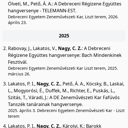
Ölveti, M.
,
Pető, Á. A.
:
A Debreceni Régizene Együttes
hangversenye - TELEMANN-EST.
Debreceni Egyetem Zeneművészeti Kar, Liszt terem, 2026.
április 23.
2025
Rabovay, J.
,
Lakatos, V.
,
Nagy, C. Z.
:
A Debreceni
Régizene Együttes hangversenye: Bach Mindenkinek
Fesztivál.
Debreceni Egyetem Zeneművészeti Kar Liszt terem, 2025.
március 26.
Lakatos, P. I.
,
Nagy, C. Z.
,
Pető, Á. A.
,
Köcsky, B.
,
Laskai,
L.
,
Mogyorósi, É.
,
Duffek, M.
,
Richter, E.
,
Puskás, L.
,
Szitás, T.
,
Váradi, J.
:
A DE Zeneművészeti Kar Fafúvós
Tanszék tanárainak hangversenye.
2025. április 3. Debreceni Egyetem Zeneművészeti Kar - Liszt
terem
Lakatos, P. I.
,
Nagy, C. Z.
,
Károlyi, K.
:
Barokk