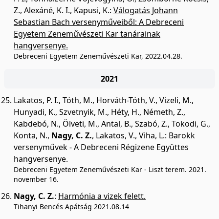
Z.
,
Alexáné, K. I.
,
Kapusi, K.
:
Válogatás Johann
Sebastian Bach versenyműveiből: A Debreceni
Egyetem Zeneművészeti Kar tanárainak
hangversenye.
Debreceni Egyetem Zeneművészeti Kar, 2022.04.28.
2021
Lakatos, P. I.
,
Tóth, M.
,
Horváth-Tóth, V.
,
Vizeli, M.
,
Hunyadi, K.
,
Szvetnyik, M.
,
Héty, H.
,
Németh, Z.
,
Kabdebó, N.
,
Ölveti, M.
,
Antal, B.
,
Szabó, Z.
,
Tokodi, G.
,
Konta, N.
,
Nagy, C. Z.
,
Lakatos, V.
,
Viha, L.
:
Barokk
versenyművek - A Debreceni Régizene Együttes
hangversenye.
Debreceni Egyetem Zeneművészeti Kar - Liszt terem. 2021.
november 16.
Nagy, C. Z.
:
Harmónia a vizek felett.
Tihanyi Bencés Apátság 2021.08.14