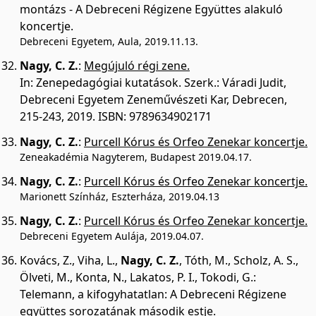
montázs - A Debreceni Régizene Együttes alakuló
koncertje.
Debreceni Egyetem, Aula, 2019.11.13.
Nagy, C. Z.
:
Megújuló régi zene.
In: Zenepedagógiai kutatások. Szerk.: Váradi Judit,
Debreceni Egyetem Zeneművészeti Kar, Debrecen,
215-243, 2019. ISBN: 9789634902171
Nagy, C. Z.
:
Purcell Kórus és Orfeo Zenekar koncertje.
Zeneakadémia Nagyterem, Budapest 2019.04.17.
Nagy, C. Z.
:
Purcell Kórus és Orfeo Zenekar koncertje.
Marionett Színház, Eszterháza, 2019.04.13
Nagy, C. Z.
:
Purcell Kórus és Orfeo Zenekar koncertje.
Debreceni Egyetem Aulája, 2019.04.07.
Kovács, Z.
,
Viha, L.
,
Nagy, C. Z.
,
Tóth, M.
,
Scholz, A. S.
,
Ölveti, M.
,
Konta, N.
,
Lakatos, P. I.
,
Tokodi, G.
:
Telemann, a kifogyhatatlan: A Debreceni Régizene
együttes sorozatának második estje.