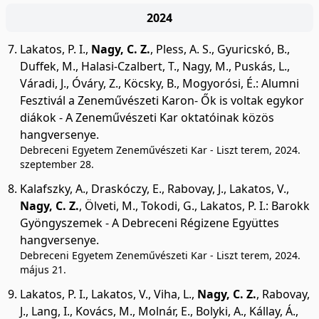
2024
Lakatos, P. I.
,
Nagy, C. Z.
,
Pless, A. S.
,
Gyuricskó, B.
,
Duffek, M.
,
Halasi-Czalbert, T.
,
Nagy, M.
,
Puskás, L.
,
Váradi, J.
,
Óváry, Z.
,
Köcsky, B.
,
Mogyorósi, É.
:
Alumni
Fesztivál a Zeneművészeti Karon- Ők is voltak egykor
diákok - A Zeneművészeti Kar oktatóinak közös
hangversenye.
Debreceni Egyetem Zeneművészeti Kar - Liszt terem, 2024.
szeptember 28.
Kalafszky, A.
,
Draskóczy, E.
,
Rabovay, J.
,
Lakatos, V.
,
Nagy, C. Z.
,
Ölveti, M.
,
Tokodi, G.
,
Lakatos, P. I.
:
Barokk
Gyöngyszemek - A Debreceni Régizene Együttes
hangversenye.
Debreceni Egyetem Zeneművészeti Kar - Liszt terem, 2024.
május 21.
Lakatos, P. I.
,
Lakatos, V.
,
Viha, L.
,
Nagy, C. Z.
,
Rabovay,
J.
,
Lang, I.
,
Kovács, M.
,
Molnár, E.
,
Bolyki, A.
,
Kállay, Á.
,