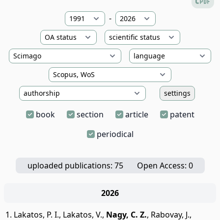
-
settings
book
section
article
patent
periodical
uploaded publications: 75
Open Access: 0
2026
Lakatos, P. I.
,
Lakatos, V.
,
Nagy, C. Z.
,
Rabovay, J.
,