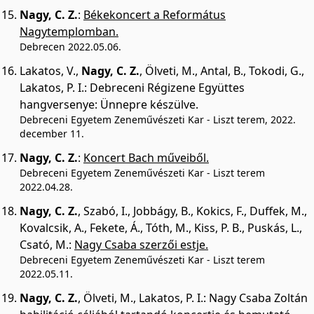
Nagy, C. Z.
:
Békekoncert a Református
Nagytemplomban.
Debrecen 2022.05.06.
Lakatos, V.
,
Nagy, C. Z.
,
Ölveti, M.
,
Antal, B.
,
Tokodi, G.
,
Lakatos, P. I.
:
Debreceni Régizene Együttes
hangversenye: Ünnepre készülve.
Debreceni Egyetem Zeneművészeti Kar - Liszt terem, 2022.
december 11.
Nagy, C. Z.
:
Koncert Bach műveiből.
Debreceni Egyetem Zeneművészeti Kar - Liszt terem
2022.04.28.
Nagy, C. Z.
,
Szabó, I.
,
Jobbágy, B.
,
Kokics, F.
,
Duffek, M.
,
Kovalcsik, A.
,
Fekete, Á.
,
Tóth, M.
,
Kiss, P. B.
,
Puskás, L.
,
Csató, M.
:
Nagy Csaba szerzői estje.
Debreceni Egyetem Zeneművészeti Kar - Liszt terem
2022.05.11.
Nagy, C. Z.
,
Ölveti, M.
,
Lakatos, P. I.
:
Nagy Csaba Zoltán