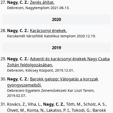
Nagy, C. Z.
:
Zenés áhítat.
Debrecen, Nagytemplom 2021.06.13.
2020
Nagy, C. Z.
:
Karácsonyi énekek.
Kecskemét Városföldi Katolikus templom 2020.12.19.
2019
Nagy, C. Z.
:
Adventi és karácsonyi énekek Nagy Csaba
Zoltán feldolgozásában.
Debrecen, Kölcsey Központ, 2019.12.01.
Nagy, C. Z.
:
Barokk galopp: Válogatás a korszak
gyöngyszemeiből.
Debreceni Egyetem Zeneművészeti Kar Liszt Terem,
2019.02.07.
Kovács, Z.
,
Viha, L.
,
Nagy, C. Z.
,
Tóth, M.
,
Scholz, A. S.
,
Ölveti, M.
,
Konta, N.
,
Lakatos, P. I.
,
Tokodi, G.
:
Barokk