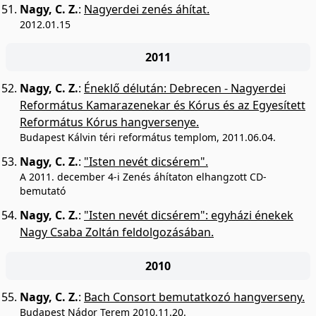
Nagy, C. Z.
:
Nagyerdei zenés áhítat.
2012.01.15
2011
Nagy, C. Z.
:
Éneklő délután: Debrecen - Nagyerdei
Református Kamarazenekar és Kórus és az Egyesített
Református Kórus hangversenye.
Budapest Kálvin téri református templom, 2011.06.04.
Nagy, C. Z.
:
"Isten nevét dicsérem".
A 2011. december 4-i Zenés áhítaton elhangzott CD-
bemutató
Nagy, C. Z.
:
"Isten nevét dicsérem": egyházi énekek
Nagy Csaba Zoltán feldolgozásában.
2010
Nagy, C. Z.
:
Bach Consort bemutatkozó hangverseny.
Budapest Nádor Terem 2010.11.20.