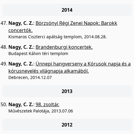
2014
Nagy, C. Z.
:
Börzsönyi Régi Zenei Napok: Barokk
concertók.
Kismaros Ciszterci apátság templom, 2014.08.28.
Nagy, C. Z.
:
Brandenburgi koncertek.
Budapest Kálvin téri templom
Nagy, C. Z.
:
Ünnepi hangverseny a Kórusok napja és a
kórusnevelés világnapja alkamából.
Debrecen, 2014.12.07
2013
Nagy, C. Z.
:
98. zsoltár.
Művészetek Palotája, 2013.07.06
2012