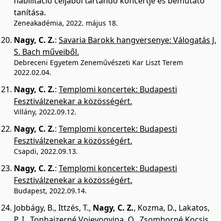
habilitáció céljából tartandó koncertje és bemutató
tanítása.
Zeneakadémia, 2022. május 18.
Nagy, C. Z.
:
Savaria Barokk hangversenye: Válogatás J.
S. Bach műveiből.
Debreceni Egyetem Zeneművészeti Kar Liszt Terem
2022.02.04.
Nagy, C. Z.
:
Templomi koncertek: Budapesti
Fesztiválzenekar a közösségért.
Villány, 2022.09.12.
Nagy, C. Z.
:
Templomi koncertek: Budapesti
Fesztiválzenekar a közösségért.
Csapdi, 2022.09.13.
Nagy, C. Z.
:
Templomi koncertek: Budapesti
Fesztiválzenekar a közösségért.
Budapest, 2022.09.14.
Jobbágy, B.
,
Ittzés, T.
,
Nagy, C. Z.
,
Kozma, D.
,
Lakatos,
P. I.
,
Tonhaizerné Vojevogyina, O.
,
Zsomborné Kocsis,