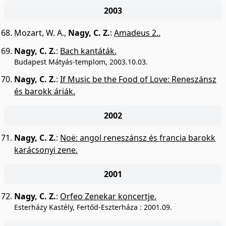
2003
Mozart, W. A.
,
Nagy, C. Z.
:
Amadeus 2..
Nagy, C. Z.
:
Bach kantáták.
Budapest Mátyás-templom, 2003.10.03.
Nagy, C. Z.
:
If Music be the Food of Love: Reneszánsz
és barokk áriák.
2002
Nagy, C. Z.
:
Noë: angol reneszánsz és francia barokk
karácsonyi zene.
2001
Nagy, C. Z.
:
Orfeo Zenekar koncertje.
Esterházy Kastély, Fertőd-Eszterháza : 2001.09.