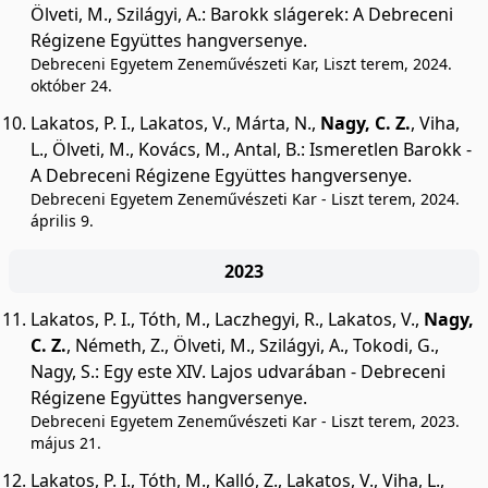
Ölveti, M.
,
Szilágyi, A.
:
Barokk slágerek: A Debreceni
Régizene Együttes hangversenye.
Debreceni Egyetem Zeneművészeti Kar, Liszt terem, 2024.
október 24.
Lakatos, P. I.
,
Lakatos, V.
,
Márta, N.
,
Nagy, C. Z.
,
Viha,
L.
,
Ölveti, M.
,
Kovács, M.
,
Antal, B.
:
Ismeretlen Barokk -
A Debreceni Régizene Együttes hangversenye.
Debreceni Egyetem Zeneművészeti Kar - Liszt terem, 2024.
április 9.
2023
Lakatos, P. I.
,
Tóth, M.
,
Laczhegyi, R.
,
Lakatos, V.
,
Nagy,
C. Z.
,
Németh, Z.
,
Ölveti, M.
,
Szilágyi, A.
,
Tokodi, G.
,
Nagy, S.
:
Egy este XIV. Lajos udvarában - Debreceni
Régizene Együttes hangversenye.
Debreceni Egyetem Zeneművészeti Kar - Liszt terem, 2023.
május 21.
Lakatos, P. I.
,
Tóth, M.
,
Kalló, Z.
,
Lakatos, V.
,
Viha, L.
,