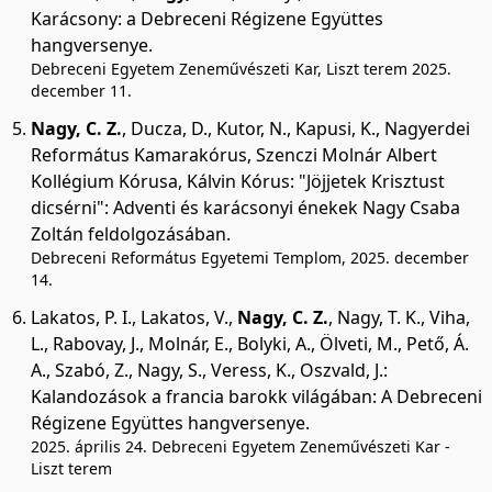
Karácsony: a Debreceni Régizene Együttes
hangversenye.
Debreceni Egyetem Zeneművészeti Kar, Liszt terem 2025.
december 11.
Nagy, C. Z.
,
Ducza, D.
,
Kutor, N.
,
Kapusi, K.
,
Nagyerdei
Református Kamarakórus
,
Szenczi Molnár Albert
Kollégium Kórusa
,
Kálvin Kórus
:
"Jöjjetek Krisztust
dicsérni": Adventi és karácsonyi énekek Nagy Csaba
Zoltán feldolgozásában.
Debreceni Református Egyetemi Templom, 2025. december
14.
Lakatos, P. I.
,
Lakatos, V.
,
Nagy, C. Z.
,
Nagy, T. K.
,
Viha,
L.
,
Rabovay, J.
,
Molnár, E.
,
Bolyki, A.
,
Ölveti, M.
,
Pető, Á.
A.
,
Szabó, Z.
,
Nagy, S.
,
Veress, K.
,
Oszvald, J.
:
Kalandozások a francia barokk világában: A Debreceni
Régizene Együttes hangversenye.
2025. április 24. Debreceni Egyetem Zeneművészeti Kar -
Liszt terem