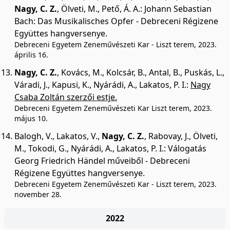
Nagy, C. Z.
,
Ölveti, M.
,
Pető, Á. A.
:
Johann Sebastian
Bach: Das Musikalisches Opfer - Debreceni Régizene
Együttes hangversenye.
Debreceni Egyetem Zeneművészeti Kar - Liszt terem, 2023.
április 16.
Nagy, C. Z.
,
Kovács, M.
,
Kolcsár, B.
,
Antal, B.
,
Puskás, L.
,
Váradi, J.
,
Kapusi, K.
,
Nyárádi, A.
,
Lakatos, P. I.
:
Nagy
Csaba Zoltán szerzői estje.
Debreceni Egyetem Zeneművészeti Kar Liszt terem, 2023.
május 10.
Balogh, V.
,
Lakatos, V.
,
Nagy, C. Z.
,
Rabovay, J.
,
Ölveti,
M.
,
Tokodi, G.
,
Nyárádi, A.
,
Lakatos, P. I.
:
Válogatás
Georg Friedrich Händel műveiből - Debreceni
Régizene Együttes hangversenye.
Debreceni Egyetem Zeneművészeti Kar - Liszt terem, 2023.
november 28.
2022