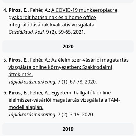
Piros, E.
,
Fehér, A.
:
A COVID-19 munkaerőpiacra
gyakorolt hatásainak és a home office
integrálódásának kvalitatív vizsgálata.
Gazdálktud. közl.
9 (2), 59-65, 2021.
2020
Piros, E.
,
Fehér, A.
:
Az élelmiszer-vásárlói magatartás
vizsgálata online környezetben: Szakirodalmi
áttekintés.
Táplálkozásmarketing.
7 (1), 67-78, 2020.
Piros, E.
,
Fehér, A.
:
Egyetemi hallgatók online
élelmiszer-vásárlói magatartás vizsgálata a TAM-
modell alapján.
Táplálkozásmarketing.
7 (2), 3-19, 2020.
2019