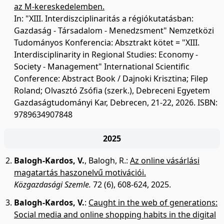
az M-kereskedelemben.
In: "XIII. Interdiszciplinaritás a régiókutatásban:
Gazdaság - Társadalom - Menedzsment" Nemzetközi
Tudományos Konferencia: Absztrakt kötet = "XIII.
Interdisciplinarity in Regional Studies: Economy -
Society - Management" International Scientific
Conference: Abstract Book / Dajnoki Krisztina; Filep
Roland; Olvasztó Zsófia (szerk.), Debreceni Egyetem
Gazdaságtudományi Kar, Debrecen, 21-22, 2026. ISBN:
9789634907848
2025
Balogh-Kardos, V.
,
Balogh, R.
:
Az online vásárlási
magatartás haszonelvű motivációi.
Közgazdasági Szemle.
72 (6), 608-624, 2025.
Balogh-Kardos, V.
:
Caught in the web of generations:
Social media and online shopping habits in the digital