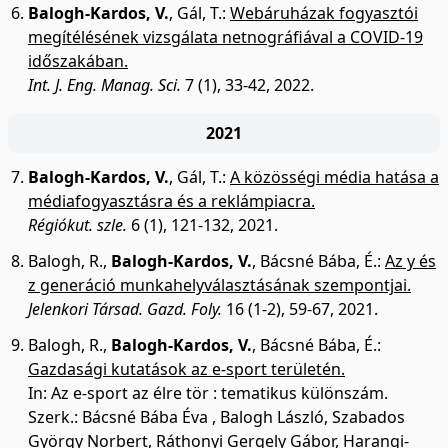
Balogh-Kardos, V.
,
Gál, T.
:
Webáruházak fogyasztói
megítélésének vizsgálata netnográfiával a COVID-19
időszakában.
Int. J. Eng. Manag. Sci.
7 (1), 33-42, 2022.
2021
Balogh-Kardos, V.
,
Gál, T.
:
A közösségi média hatása a
médiafogyasztásra és a reklámpiacra.
Régiókut. szle.
6 (1), 121-132, 2021.
Balogh, R.
,
Balogh-Kardos, V.
,
Bácsné Bába, É.
:
Az y és
z generáció munkahelyválasztásának szempontjai.
Jelenkori Társad. Gazd. Foly.
16 (1-2), 59-67, 2021.
Balogh, R.
,
Balogh-Kardos, V.
,
Bácsné Bába, É.
:
Gazdasági kutatások az e-sport területén.
In: Az e-sport az élre tör : tematikus különszám.
Szerk.: Bácsné Bába Éva , Balogh László, Szabados
György Norbert, Ráthonyi Gergely Gábor, Harangi-