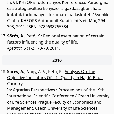
In: VI. KHEOPS Tudományos Konferencia: Paradigma-
és stratégiaváltási kényszer a gazdaságban: fiatal
kutatók tudományos fóruma: előadáskötet. / Svéhlik
Csaba, KHEOPS Automobil-Kutató Intézet, Mór, 294-
303, 2011. ISBN: 9789638755384
Sőrés, A.
,
Pető, K.
:
Regional examination of certain
factors influencing the quality of life.
Apstract.
5 (1-2), 73-79, 2011.
2010
Sőrés, A.
,
Nagy, A. S.
,
Pető, K.
:
Analysis On The
Objective Indicators Of Life Quality In Hajdú-Bihar
Country.
In: Agrarian Perspectives : Proceedings of the 19th
International Scientific Conference / Czech University
of Life Sciences Prague Faculty of Economics and
Management, Czech University of Life Sciences