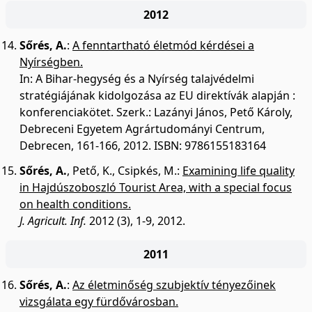
2012
Sőrés, A.
:
A fenntartható életmód kérdései a
Nyírségben.
In: A Bihar-hegység és a Nyírség talajvédelmi
stratégiájának kidolgozása az EU direktívák alapján :
konferenciakötet. Szerk.: Lazányi János, Pető Károly,
Debreceni Egyetem Agrártudományi Centrum,
Debrecen, 161-166, 2012. ISBN: 9786155183164
Sőrés, A.
,
Pető, K.
,
Csipkés, M.
:
Examining life quality
in Hajdúszoboszló Tourist Area, with a special focus
on health conditions.
J. Agricult. Inf.
2012 (3), 1-9, 2012.
2011
Sőrés, A.
:
Az életminőség szubjektív tényezőinek
vizsgálata egy fürdővárosban.