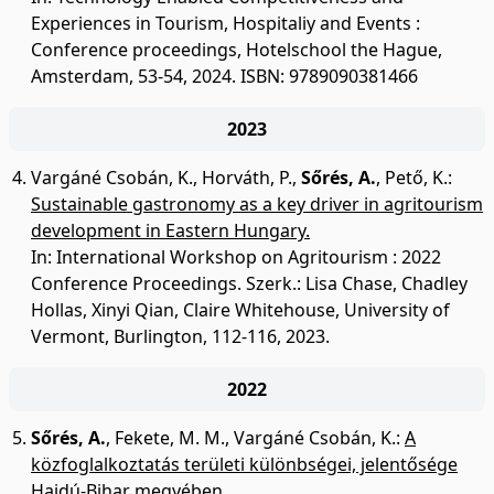
Experiences in Tourism, Hospitaliy and Events :
Conference proceedings, Hotelschool the Hague,
Amsterdam, 53-54, 2024. ISBN: 9789090381466
2023
Vargáné Csobán, K.
,
Horváth, P.
,
Sőrés, A.
,
Pető, K.
:
Sustainable gastronomy as a key driver in agritourism
development in Eastern Hungary.
In: International Workshop on Agritourism : 2022
Conference Proceedings. Szerk.: Lisa Chase, Chadley
Hollas, Xinyi Qian, Claire Whitehouse, University of
Vermont, Burlington, 112-116, 2023.
2022
Sőrés, A.
,
Fekete, M. M.
,
Vargáné Csobán, K.
:
A
közfoglalkoztatás területi különbségei, jelentősége
Hajdú-Bihar megyében.