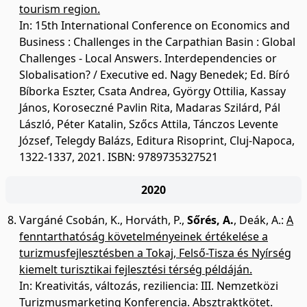
tourism region.
In: 15th International Conference on Economics and
Business : Challenges in the Carpathian Basin : Global
Challenges - Local Answers. Interdependencies or
Slobalisation? / Executive ed. Nagy Benedek; Ed. Bíró
Bíborka Eszter, Csata Andrea, György Ottilia, Kassay
János, Koroseczné Pavlin Rita, Madaras Szilárd, Pál
László, Péter Katalin, Szőcs Attila, Tánczos Levente
József, Telegdy Balázs, Editura Risoprint, Cluj-Napoca,
1322-1337, 2021. ISBN: 9789735327521
2020
Vargáné Csobán, K.
,
Horváth, P.
,
Sőrés, A.
,
Deák, A.
:
A
fenntarthatóság követelményeinek értékelése a
turizmusfejlesztésben a Tokaj, Felső-Tisza és Nyírség
kiemelt turisztikai fejlesztési térség példáján.
In: Kreativitás, változás, reziliencia: III. Nemzetközi
Turizmusmarketing Konferencia. Absztraktkötet.