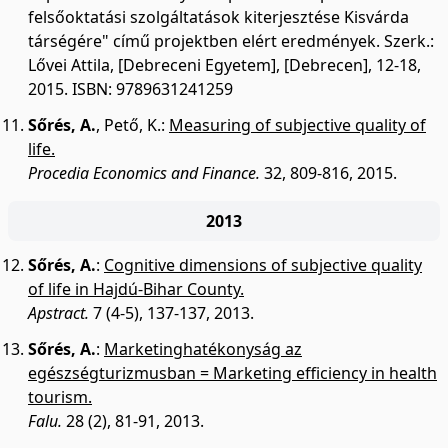
felsőoktatási szolgáltatások kiterjesztése Kisvárda
társégére" című projektben elért eredmények. Szerk.:
Lővei Attila, [Debreceni Egyetem], [Debrecen], 12-18,
2015. ISBN: 9789631241259
Sőrés, A.
,
Pető, K.
:
Measuring of subjective quality of
life.
Procedia Economics and Finance.
32, 809-816, 2015.
2013
Sőrés, A.
:
Cognitive dimensions of subjective quality
of life in Hajdú-Bihar County.
Apstract.
7 (4-5), 137-137, 2013.
Sőrés, A.
:
Marketinghatékonyság az
egészségturizmusban = Marketing efficiency in health
tourism.
Falu.
28 (2), 81-91, 2013.