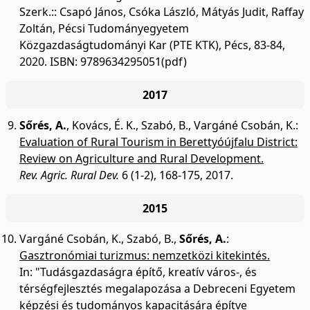
Szerk.:: Csapó János, Csóka László, Mátyás Judit, Raffay
Zoltán, Pécsi Tudományegyetem
Közgazdaságtudományi Kar (PTE KTK), Pécs, 83-84,
2020. ISBN: 9789634295051(pdf)
2017
Sőrés, A.
,
Kovács, É. K.
,
Szabó, B.
,
Vargáné Csobán, K.
:
Evaluation of Rural Tourism in Berettyóújfalu District:
Review on Agriculture and Rural Development.
Rev. Agric. Rural Dev.
6 (1-2), 168-175, 2017.
2015
Vargáné Csobán, K.
,
Szabó, B.
,
Sőrés, A.
:
Gasztronómiai turizmus: nemzetközi kitekintés.
In: "Tudásgazdaságra építő, kreatív város-, és
térségfejlesztés megalapozása a Debreceni Egyetem
képzési és tudományos kapacitására építve