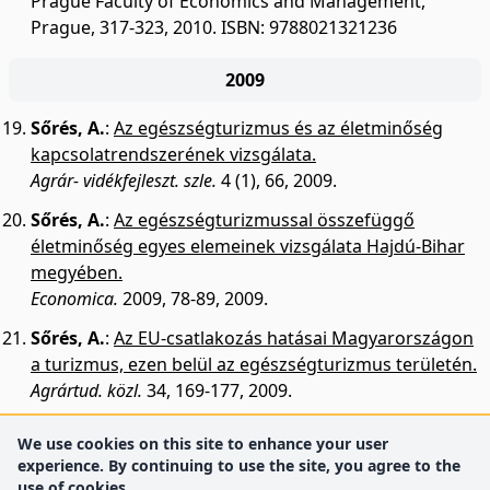
Prague Faculty of Economics and Management,
Prague, 317-323, 2010. ISBN: 9788021321236
2009
Sőrés, A.
:
Az egészségturizmus és az életminőség
kapcsolatrendszerének vizsgálata.
Agrár- vidékfejleszt. szle.
4 (1), 66, 2009.
Sőrés, A.
:
Az egészségturizmussal összefüggő
életminőség egyes elemeinek vizsgálata Hajdú-Bihar
megyében.
Economica.
2009, 78-89, 2009.
Sőrés, A.
:
Az EU-csatlakozás hatásai Magyarországon
a turizmus, ezen belül az egészségturizmus területén.
Agrártud. közl.
34, 169-177, 2009.
We use cookies on this site to enhance your user
experience. By continuing to use the site, you agree to the
use of cookies.