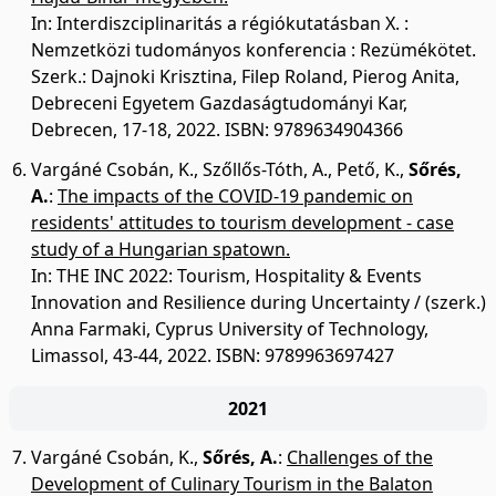
In: Interdiszciplinaritás a régiókutatásban X. :
Nemzetközi tudományos konferencia : Rezümékötet.
Szerk.: Dajnoki Krisztina, Filep Roland, Pierog Anita,
Debreceni Egyetem Gazdaságtudományi Kar,
Debrecen, 17-18, 2022. ISBN: 9789634904366
Vargáné Csobán, K.
,
Szőllős-Tóth, A.
,
Pető, K.
,
Sőrés,
A.
:
The impacts of the COVID-19 pandemic on
residents' attitudes to tourism development - case
study of a Hungarian spatown.
In: THE INC 2022: Tourism, Hospitality & Events
Innovation and Resilience during Uncertainty / (szerk.)
Anna Farmaki, Cyprus University of Technology,
Limassol, 43-44, 2022. ISBN: 9789963697427
2021
Vargáné Csobán, K.
,
Sőrés, A.
:
Challenges of the
Development of Culinary Tourism in the Balaton