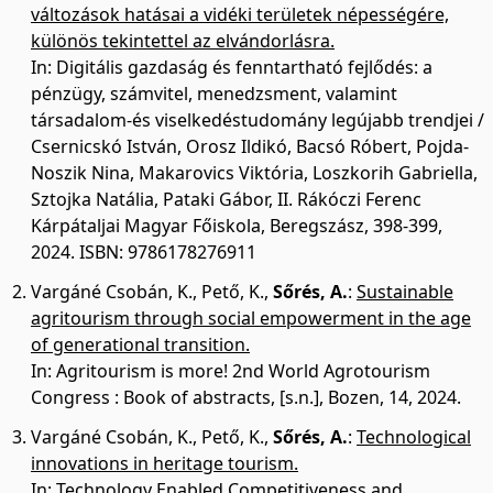
változások hatásai a vidéki területek népességére,
különös tekintettel az elvándorlásra.
In: Digitális gazdaság és fenntartható fejlődés: a
pénzügy, számvitel, menedzsment, valamint
társadalom-és viselkedéstudomány legújabb trendjei /
Csernicskó István, Orosz Ildikó, Bacsó Róbert, Pojda-
Noszik Nina, Makarovics Viktória, Loszkorih Gabriella,
Sztojka Natália, Pataki Gábor, II. Rákóczi Ferenc
Kárpátaljai Magyar Főiskola, Beregszász, 398-399,
2024. ISBN: 9786178276911
Vargáné Csobán, K.
,
Pető, K.
,
Sőrés, A.
:
Sustainable
agritourism through social empowerment in the age
of generational transition.
In: Agritourism is more! 2nd World Agrotourism
Congress : Book of abstracts, [s.n.], Bozen, 14, 2024.
Vargáné Csobán, K.
,
Pető, K.
,
Sőrés, A.
:
Technological
innovations in heritage tourism.
In: Technology Enabled Competitiveness and