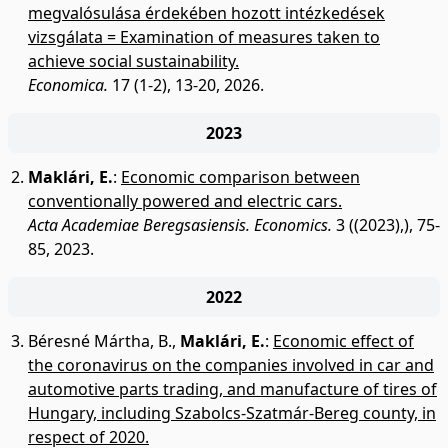
megvalósulása érdekében hozott intézkedések
vizsgálata = Examination of measures taken to
achieve social sustainability.
Economica.
17 (1-2), 13-20, 2026.
2023
Maklári, E.
:
Economic comparison between
conventionally powered and electric cars.
Acta Academiae Beregsasiensis. Economics.
3 ((2023),), 75-
85, 2023.
2022
Béresné Mártha, B.
,
Maklári, E.
:
Economic effect of
the coronavirus on the companies involved in car and
automotive parts trading, and manufacture of tires of
Hungary, including Szabolcs-Szatmár-Bereg county, in
respect of 2020.