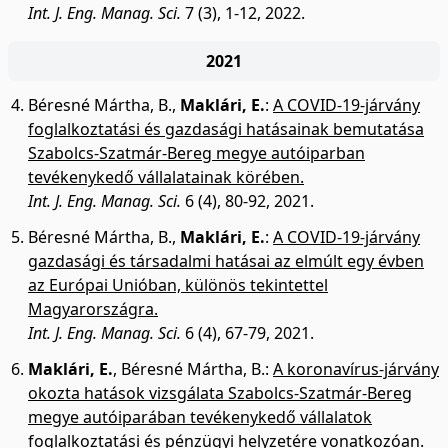
Int. J. Eng. Manag. Sci.
7 (3), 1-12, 2022.
2021
Béresné Mártha, B.
,
Maklári, E.
:
A COVID-19-járvány
foglalkoztatási és gazdasági hatásainak bemutatása
Szabolcs-Szatmár-Bereg megye autóiparban
tevékenykedő vállalatainak körében.
Int. J. Eng. Manag. Sci.
6 (4), 80-92, 2021.
Béresné Mártha, B.
,
Maklári, E.
:
A COVID-19-járvány
gazdasági és társadalmi hatásai az elmúlt egy évben
az Európai Unióban, különös tekintettel
Magyarországra.
Int. J. Eng. Manag. Sci.
6 (4), 67-79, 2021.
Maklári, E.
,
Béresné Mártha, B.
:
A koronavírus-járvány
okozta hatások vizsgálata Szabolcs-Szatmár-Bereg
megye autóiparában tevékenykedő vállalatok
foglalkoztatási és pénzügyi helyzetére vonatkozóan.