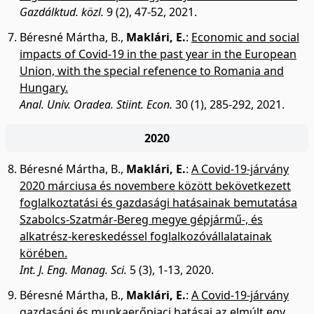
Gazdálktud. közl.
9 (2), 47-52, 2021.
Béresné Mártha, B.
,
Maklári, E.
:
Economic and social
impacts of Covid-19 in the past year in the European
Union, with the special refenence to Romania and
Hungary.
Anal. Univ. Oradea. Stiint. Econ.
30 (1), 285-292, 2021.
2020
Béresné Mártha, B.
,
Maklári, E.
:
A Covid-19-járvány
2020 márciusa és novembere között bekövetkezett
foglalkoztatási és gazdasági hatásainak bemutatása
Szabolcs-Szatmár-Bereg megye gépjármű-, és
alkatrész-kereskedéssel foglalkozóvállalatainak
körében.
Int. J. Eng. Manag. Sci.
5 (3), 1-13, 2020.
Béresné Mártha, B.
,
Maklári, E.
:
A Covid-19-járvány
gazdasági és munkaerőpiaci hatásai az elmúlt egy